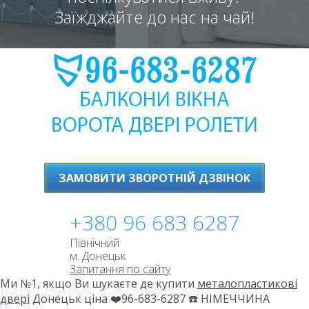
Заїжджайте до нас на чай!
ЗАМОВИТИ ЗВОРОТНІЙ ДЗВІНОК
+380 96 683 6287
Північний
м. Донецьк
Запитання по сайту
Ми №1, якщо Ви шукаєте де купити
металопластикові
двері
Донецьк ціна ❤️96-683-6287 ☎️ НІМЕЧЧИНА