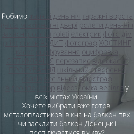
Робимо
жалюзі день ніч
гаражні ворота
galuzi
міжкімнатні двері
ролети день-ніч
захисні ролети
roleti
електрик
фото
дім
print
стиль
АУДИТ
фотограф
ХОСТИНГ
касет
оцифрування
оцифровка
ОПТИМІЗАЦІЯ
перезапис
відеокасет
ПРОСУВАННЯ
шкільний
створення
сайтів
весільний
відеограф
відеооператор
відеозйомка весілля
у
всіх містах України.
Хочете вибрати вже готові
металопластикові вікна на балкон пвх
чи засклити балкон Донецьк і
поспілкуватися вживу?