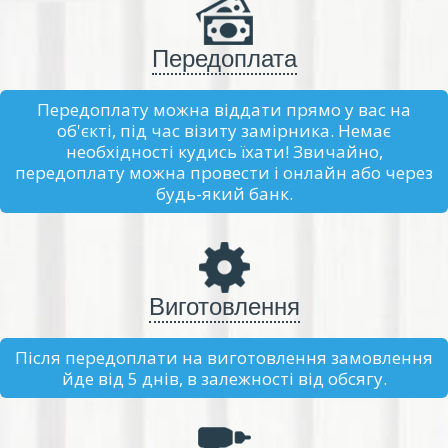
Передоплата
Передоплату можна віддати прямо у вас на
об'єкті, під час візиту замірника. Немає
необхідності кудись їхати! Звичайно,
передоплату можна провести і онлайн або через
будь-який банк.
Виготовлення
Після передоплати на виготовлення замовлення
йде від 5 днів, в залежності від обсягу.