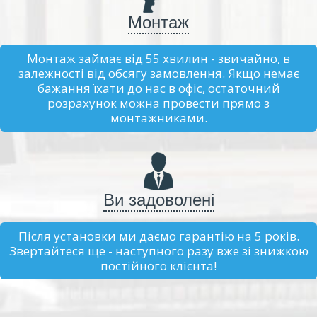
Монтаж
Монтаж займає від 55 хвилин - звичайно, в
залежності від обсягу замовлення. Якщо немає
бажання їхати до нас в офіс, остаточний
розрахунок можна провести прямо з
монтажниками.
Ви задоволені
Після установки ми даємо гарантію на 5 років.
Звертайтеся ще - наступного разу вже зі знижкою
постійного клієнта!