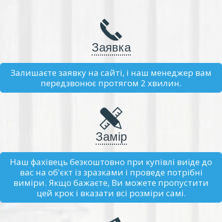
Заявка
Залишаєте заявку на сайті, і наш менеджер вам
передзвонює протягом 2 хвилин.
Замір
Наш фахівець безкоштовно при купівлі виїде до
вас на об'єкт із зразками і проведе потрібні
виміри. Якщо бажаєте, Ви можете пропустити
цей крок і вказати всі розміри самі.