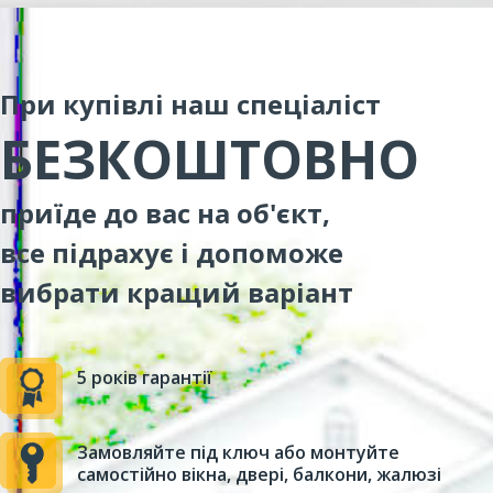
При купівлі наш спеціаліст
БЕЗКОШТОВНО
приїде до вас на об'єкт,
все підрахує і допоможе
вибрати кращий варіант
5 років гарантії
Замовляйте під ключ або монтуйте
самостійно вікна, двері, балкони, жалюзі