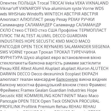
Опентек ПОЛЬЩА Trocal TROCAl Veka VEKA VIKNALAND
Viknar’off VIKNAR’OFF Viva-aluminium syste Vorne WDS
wds WHSHalo Windoffs WINTECH АВСТРІЯ АВСТРІЯ
Алюпласт АЛЮПЛАСТ рехау Рехау РЕХАУ РУЧКИ
Саламандер САЛАМАНДЕР Саламандр САЛАМАНДР
СКЛО Стеко СТЕКО стко США Профілінк ТЕРМОПЛАСТ
ПЛЮС ТМ ALTEST ALUMIL DECCO GUARDIAN
INDUSTRIES HOPE SECUSTIC KMD MACO MACO
РАПСОДІЯ OPEN TECK REYNAERS SALAMANDER SIEGENIA
SWS VORNE трокал Трокал ТРОКАЛ ТУРЕЧЧИНА
ФУРНІТУРА Шуко aluplast евро встановлення вікно
стеклопакеты балкона вартість рамами застіклити
Рехаu KBE Altest Alumil Aluplast aluplast Aluron ALUTECH
DARWIN DECCO Decco deceuninck Ecoplast EKIPAZH
алюпласт геалан мансардне
балконную
викна вхідних
балкону москітна французький вікном стеко Фрамекс
Фреймекс Framex Gealan Guardian Industries Hope
Secustic KBE KÖMMERLING KONTINENT Maco Maco
Рапсодія OPEN TECK Open Teck OSNOVA PROCURAL
PROFILINK Profilink Premium Rehau REHAU REHAU