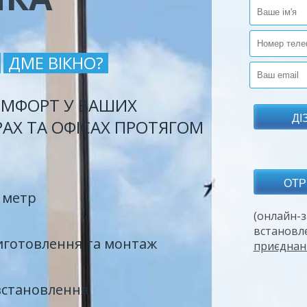
ДМЕ ВІКНО?
МФОРТ У ВАШИХ
РАХ ТА ОФІСАХ ПРОТЯГОМ
 метр
(онлайн-з
встановл
иготовлення та монтаж
приєднан
встановлення