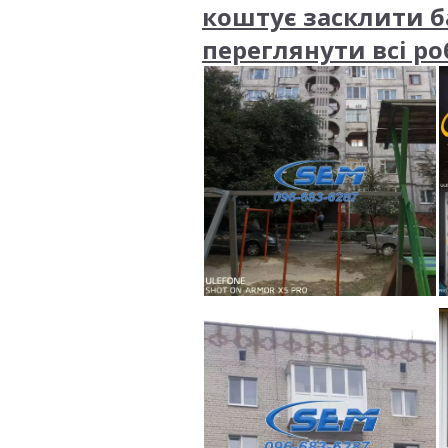
коштує засклити б
переглянути всі р