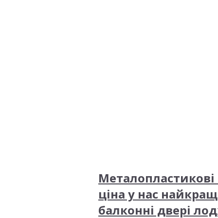
Металопластикові 
ціна у нас найкращ
балконні двері лод