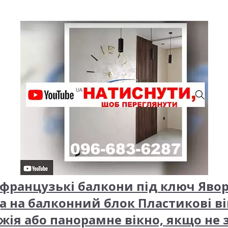
французькі балкони під ключ Яво
а на балконний блок Пластикові ві
жія або панорамне вікно, якщо не 