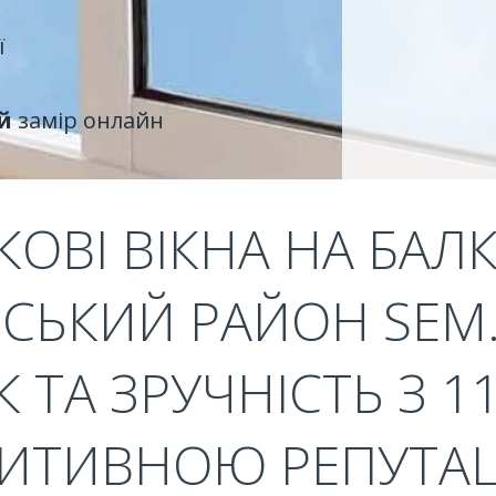
ї
й
замір онлайн
ОВІ ВІКНА НА БАЛ
СЬКИЙ РАЙОН SEM.
 ТА ЗРУЧНІСТЬ З 1
ИТИВНОЮ РЕПУТА