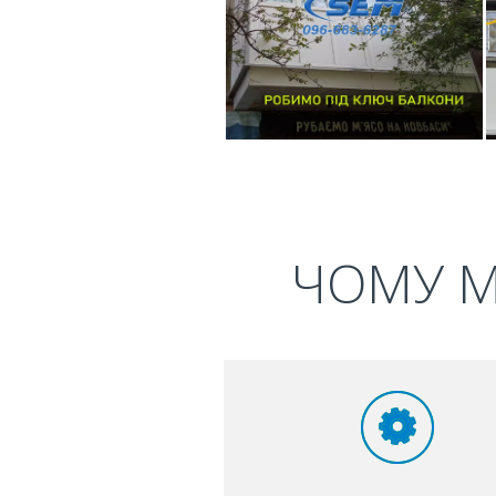
ЧОМУ М