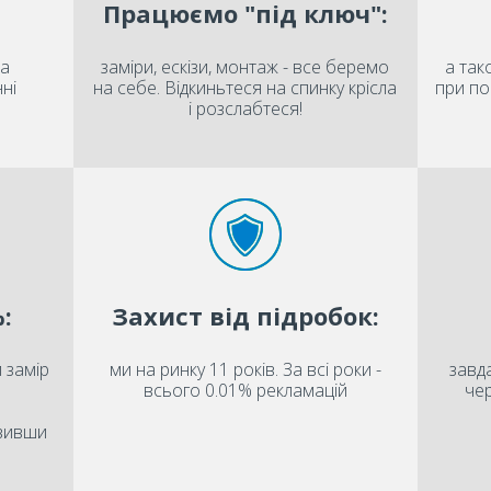
Працюємо "під ключ":
на
заміри, ескізи, монтаж - все беремо
а так
ні
на себе. Відкиньтеся на спинку крісла
при по
і розслабтеся!
:
Захист від підробок:
 замір
ми на ринку 11 років. За всі роки -
завда
всього 0.01% рекламацій
чер
овивши