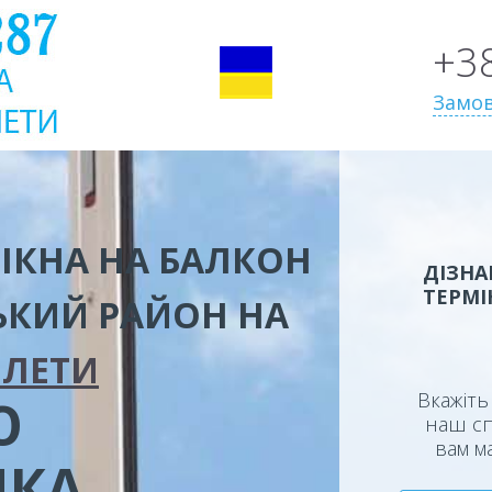
+3
Замов
ІКНА НА БАЛКОН
ДІЗНА
ТЕРМІ
ЬКИЙ РАЙОН
НА
ОЛЕТИ
Вкажіть 
Ю
наш сп
вам м
ИКА