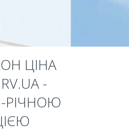
КОН ЦІНА
RV.UA -
1-РІЧНОЮ
ЦІЄЮ