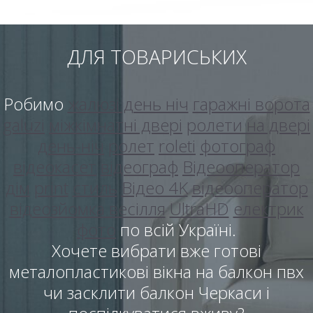
ДЛЯ ТОВАРИСЬКИХ
Робимо
жалюзі день ніч
гаражні ворота
galuzi
міжкімнатні двері
ролети на двері
день-ніч
ролет
roleti
фотограф
відеокасет
відеограф
Відеооператор
дім
print
стиль
Відео 4K
відеооператор
відеозйомка весілля
UltraHD
електрик
фото
по всій Україні.
Хочете вибрати вже готові
металопластикові вікна на балкон пвх
чи засклити балкон Черкаси і