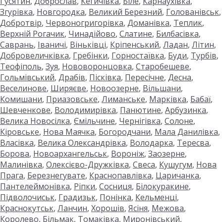
Гусятин
,
Доброслав
,
Кегичівка
,
Біле
,
Карнаухівка
,
Згурівка
,
Новгородка
,
Великий Березний
,
Голованівськ
,
Добротвір
,
Червоногригорівка
,
Доманівка
,
Теплик
,
Верхній Рогачик
,
Чинадійово
,
Слатине
,
Билбасівка
,
Саврань
,
Іваничі
,
Віньківці
,
Кріпенський
,
Ладан
,
Літин
,
Добровеличківка
,
Гребінки
,
Горностаївка
,
Буди
,
Турбів
,
Теофіполь
,
Зуя
,
Нововоронцовка
,
Старобешеве
,
Гольмівський
,
Драбів
,
Пісківка
,
Пересічне
,
Десна
,
Веселинове
,
Ширяєве
,
Новоозерне
,
Вільшани
,
Комишани
,
Приазовське
,
Лиманське
,
Марківка
,
Бабаї
,
Шевченкове
,
Володимирівка
,
Панютине
,
Арбузинка
,
Велика Новосілка
,
Ємільчине
,
Чернігівка
,
Солоне
,
Кіровське
,
Нова Маячка
,
Богородчани
,
Мала Данилівка
,
Власівка
,
Велика Олександрівка
,
Володарка
,
Тересва
,
Борова
,
Новоархангельськ
,
Вороніж
,
Заозерне
,
Малинівка
,
Олексієво-Дружківка
,
Свеса
,
Кушугум
,
Нова
Прага
,
Березнегувате
,
Краснопавлівка
,
Царичанка
,
Пантелеймонівка
,
Ріпки
,
Сосниця
,
Білокуракине
,
Підволочиськ
,
Градизьк
,
Понінка
,
Кельменці
,
Краснокутськ
,
Ланчин
,
Хорошів
,
Ясіня
,
Межова
,
Королево
,
Більмак
,
Томаківка
,
Миронівський
,