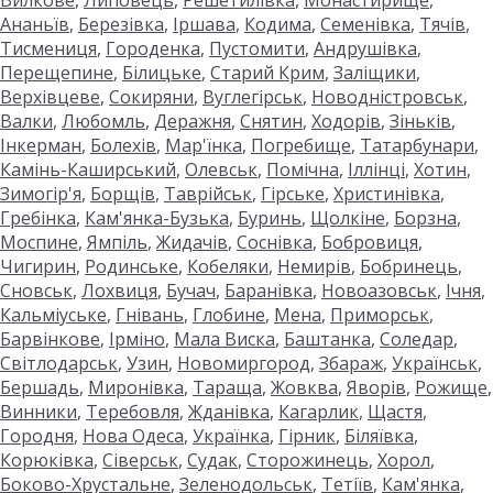
Вилкове
,
Липовець
,
Решетилівка
,
Монастирище
,
Ананьїв
,
Березівка
,
Іршава
,
Кодима
,
Семенівка
,
Тячів
,
Тисмениця
,
Городенка
,
Пустомити
,
Андрушівка
,
Перещепине
,
Білицьке
,
Старий Крим
,
Заліщики
,
Верхівцеве
,
Сокиряни
,
Вуглегірськ
,
Новодністровськ
,
Валки
,
Любомль
,
Деражня
,
Снятин
,
Ходорів
,
Зіньків
,
Інкерман
,
Болехів
,
Мар'їнка
,
Погребище
,
Татарбунари
,
Камінь-Каширський
,
Олевськ
,
Помічна
,
Іллінці
,
Хотин
,
Зимогір'я
,
Борщів
,
Таврійськ
,
Гірське
,
Христинівка
,
Гребінка
,
Кам'янка-Бузька
,
Буринь
,
Щолкіне
,
Борзна
,
Моспине
,
Ямпіль
,
Жидачів
,
Соснівка
,
Бобровиця
,
Чигирин
,
Родинське
,
Кобеляки
,
Немирів
,
Бобринець
,
Сновськ
,
Лохвиця
,
Бучач
,
Баранівка
,
Новоазовськ
,
Ічня
,
Кальміуське
,
Гнівань
,
Глобине
,
Мена
,
Приморськ
,
Барвінкове
,
Ірміно
,
Мала Виска
,
Баштанка
,
Соледар
,
Світлодарськ
,
Узин
,
Новомиргород
,
Збараж
,
Українськ
,
Бершадь
,
Миронівка
,
Тараща
,
Жовква
,
Яворів
,
Рожище
,
Винники
,
Теребовля
,
Жданівка
,
Кагарлик
,
Щастя
,
Городня
,
Нова Одеса
,
Українка
,
Гірник
,
Біляївка
,
Корюківка
,
Сіверськ
,
Судак
,
Сторожинець
,
Хорол
,
Боково-Хрустальне
,
Зеленодольськ
,
Тетіїв
,
Кам'янка
,