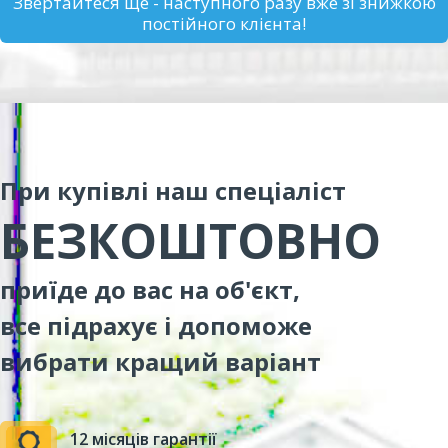
Звертайтеся ще - наступного разу вже зі знижкою
постійного клієнта!
При купівлі наш спеціаліст
БЕЗКОШТОВНО
приїде до вас на об'єкт,
все підрахує і допоможе
вибрати кращий варіант
12 місяців гарантії