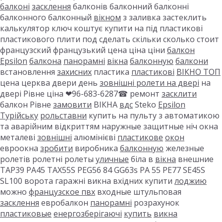
балконі
засклення
балконів балконний балконні
балконного балконный
вікном
з заливка застеклить
калькулятор ключ коштує купити на під пластикові
пластикового плити под сделать скільки сколько стоит
французский французький цена ціна ціни
балкон
Epsilon
балкона
панорамні
вікна
балконную
балкони
встановлення
захисних
пластика
пластикові
ВІКНО ТОП
цена церква двери день
зовнішні ролети на двері
на
двері Рівне ціна ❤96-683-6287☎ ремонт
засклити
балкон Рівне
замовити
ВІКНА
вдс
Steko
Epsilon
Турійську
рольставни
купить на пульту з автоматикою
та аварійним відкриттям наружные защитные ніч окна
металеві
зовнішні
алюмінієві
пластикове
окон
евроокна
зробити
виробника
балконную
железные
ролетів ролетні ролеты
уличные
біла в
вікна
внешние
TAP39 PA45 TAX55S PEG56 84 GG63s PA 55 PE77 SE45S
SL100 ворота гаражні викна вхідних купити
лоджию
можно
французское пвх
входные штульповая
засклення
евробалкон
панорамні
розрахунок
пластиковые
енергозберігаючі
купить
викна