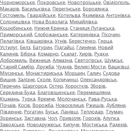
Чорноморське
,
Покровське
,
Новотроїцьке
,
Овідіополь
,
Макарів
,
Васильківка
,
Перегінське
,
Бородянка
,
Гостомель
,
Гвардійське
,
Котельва
,
Якимівка
,
Антонівка
,
Солоницівка
,
Нова Водолага
,
Михайлівка
,
Коцюбинське
,
Нижня Кринка
,
Станиця Луганська
,
Приморський
,
Слобожанське
,
Катеринівка
,
Пісочин
,
Пелагіївка
,
Ківшарівка
,
Угнів
,
Берестечко
,
Герца
,
Устилуг
,
Белз
,
Батурин
,
Підгайці
,
Глиняни
,
Новий
Калинів
,
Бібрка
,
Комарно
,
Скалат
,
Хирів
,
Рудки
,
Добромиль
,
Вижниця
,
Алмазна
,
Святогірськ
,
Шумськ
,
Старий Самбір
,
Дружба
,
Чуднів
,
Великі Мости
,
Вашківці
,
Міусинськ
,
Монастириська
,
Моршин
,
Галич
,
Судова
Вишня
,
Залізне
,
Сколе
,
Копичинці
,
Олександрівськ
,
Перечин
,
Шаргород
,
Остер
,
Хоростків
,
Зборів
,
Середина-Буда
,
Благовіщенське
,
Перемишляни
,
Кіцмань
,
Турка
,
Яремче
,
Молочанськ
,
Рава-Руська
,
Почаїв
,
Косів
,
Ворожба
,
Новоселиця
,
Ржищів
,
Дубляни
,
Південне
,
Рогатин
,
Буськ
,
Ланівці
,
Теплодар
,
Тлумач
,
Зоринськ
,
Заставна
,
Чоп
,
Привілля
,
Горохів
,
Алупка
,
Заводське
,
Новодружеськ
,
Кипуче
,
Мостиська
,
Радехів
,