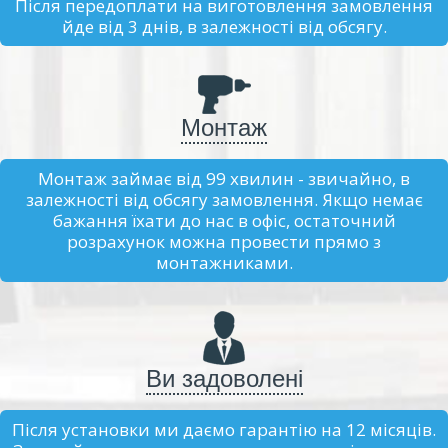
Після передоплати на виготовлення замовлення
йде від 3 днів, в залежності від обсягу.
Монтаж
Монтаж займає від 99 хвилин - звичайно, в
залежності від обсягу замовлення. Якщо немає
бажання їхати до нас в офіс, остаточний
розрахунок можна провести прямо з
монтажниками.
Ви задоволені
Після установки ми даємо гарантію на 12 місяців.