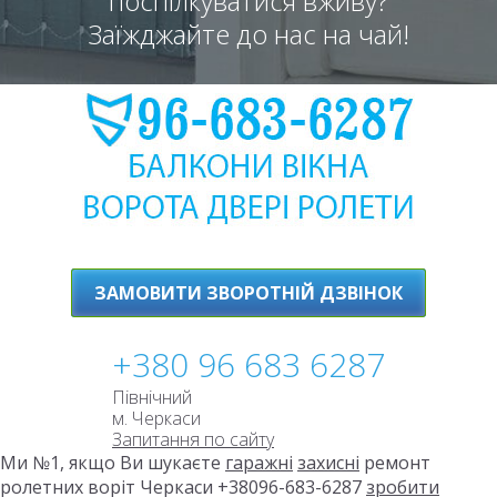
поспілкуватися вживу?
Заїжджайте до нас на чай!
ЗАМОВИТИ ЗВОРОТНІЙ ДЗВІНОК
+380 96 683 6287
Північний
м. Черкаси
Запитання по сайту
Ми №1, якщо Ви шукаєте
гаражні
захисні
ремонт
ролетних воріт Черкаси +38096-683-6287
зробити