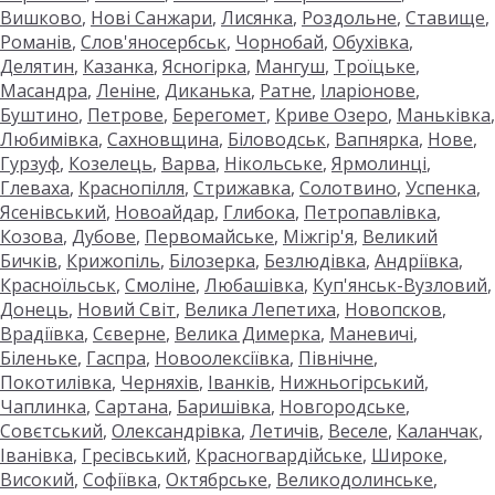
Вишково
,
Нові Санжари
,
Лисянка
,
Роздольне
,
Ставище
,
Романів
,
Слов'яносербськ
,
Чорнобай
,
Обухівка
,
Делятин
,
Казанка
,
Ясногірка
,
Мангуш
,
Троїцьке
,
Масандра
,
Леніне
,
Диканька
,
Ратне
,
Іларіонове
,
Буштино
,
Петрове
,
Берегомет
,
Криве Озеро
,
Маньківка
,
Любимівка
,
Сахновщина
,
Біловодськ
,
Вапнярка
,
Нове
,
Гурзуф
,
Козелець
,
Варва
,
Нікольське
,
Ярмолинці
,
Глеваха
,
Краснопілля
,
Стрижавка
,
Солотвино
,
Успенка
,
Ясенівський
,
Новоайдар
,
Глибока
,
Петропавлівка
,
Козова
,
Дубове
,
Первомайське
,
Міжгір'я
,
Великий
Бичків
,
Крижопіль
,
Білозерка
,
Безлюдівка
,
Андріївка
,
Красноїльськ
,
Смоліне
,
Любашівка
,
Куп'янськ-Вузловий
,
Донець
,
Новий Світ
,
Велика Лепетиха
,
Новопсков
,
Врадіївка
,
Сєверне
,
Велика Димерка
,
Маневичі
,
Біленьке
,
Гаспра
,
Новоолексіївка
,
Північне
,
Покотилівка
,
Черняхів
,
Іванків
,
Нижньогірський
,
Чаплинка
,
Сартана
,
Баришівка
,
Новгородське
,
Совєтський
,
Олександрівка
,
Летичів
,
Веселе
,
Каланчак
,
Іванівка
,
Гресівський
,
Красногвардійське
,
Широке
,
Високий
,
Софіївка
,
Октябрське
,
Великодолинське
,