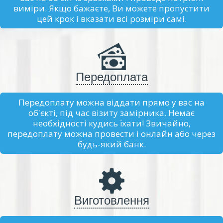
виміри. Якщо бажаєте, Ви можете пропустити
цей крок і вказати всі розміри самі.
Передоплата
Передоплату можна віддати прямо у вас на
об'єкті, під час візиту замірника. Немає
необхідності кудись їхати! Звичайно,
передоплату можна провести і онлайн або через
будь-який банк.
Виготовлення