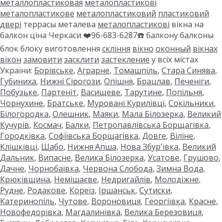
металлопластиковая
металопластикові
металопластикове
металопластиковий
пластиковий
двері
террасы металева
металопластикові
вікна на
балкон ціна Черкаси ❤️96-683-6287☎️ балкону балконы
блок блоку виготовлення
скління
вікно
оконный
вікнах
вікон
замовити
засклити
застекление
у всіх містах
України:
Борівське
,
Аграрне
,
Томашпіль
,
Стара Синява
,
Губиниха
,
Нижні Сірогози
,
Опішня
,
Брацлав
,
Печеніги
,
Побузьке
,
Партеніт
,
Васищеве
,
Тарутине
,
Попільня
,
Чорнухине
,
Братське
,
Муровані Курилівці
,
Сокільники
,
Білогородка
,
Олешник
,
Маяки
,
Мала Білозерка
,
Великий
Кучурів
,
Космач
,
Балки
,
Петропавлівська Борщагівка
,
Городківка
,
Софіївська Борщагівка
,
Довге
,
Віліне
,
Клішківці
,
Шабо
,
Нижня Апша
,
Нова Збур'ївка
,
Великий
Дальник
,
Випасне
,
Велика Білозерка
,
Усатове
,
Грушово
,
Дачне
,
Чорнобаївка
,
Червона Слобода
,
Зимна Вода
,
Крюківщина
,
Немішаєве
,
Недригайлів
,
Молодіжне
,
Рудне
,
Родакове
,
Кореїз
,
Іршанськ
,
Сутиски
,
Катеринопіль
,
Чутове
,
Вороновиця
,
Георгіївка
,
Красне
,
Новофедорівка
,
Магдалинівка
,
Велика Березовиця
,