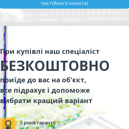
постійного клієнта!
При купівлі наш спеціаліст
БЕЗКОШТОВНО
приїде до вас на об'єкт,
все підрахує і допоможе
вибрати кращий варіант
5 років гарантії