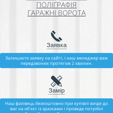
ПОЛІГРАФІЯ
ГАРАЖНІ ВОРОТА
Заявка
Залишаєте заявку на сайті, і наш менеджер вам
передзвонює протягом 2 хвилин.
Замір
Наш фахівець безкоштовно при купівлі виїде до
вас на об'єкт із зразками і проведе потрібні