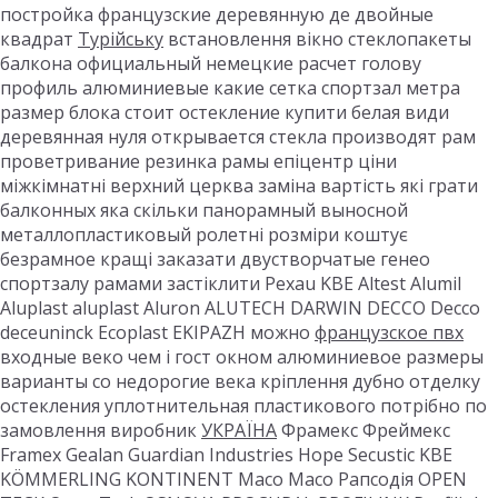
постройка французские деревянную де двойные
квадрат
Турійську
встановлення вікно стеклопакеты
балкона официальный немецкие расчет голову
профиль алюминиевые какие сетка спортзал метра
размер блока стоит остекление купити белая види
деревянная нуля открывается стекла производят рам
проветривание резинка рамы епіцентр ціни
міжкімнатні верхний церква заміна вартість які грати
балконных яка скільки панорамный выносной
металлопластиковый ролетні розміри коштує
безрамное кращі заказати двустворчатые генео
спортзалу рамами застіклити Рехаu KBE Altest Alumil
Aluplast aluplast Aluron ALUTECH DARWIN DECCO Decco
deceuninck Ecoplast EKIPAZH можно
французское пвх
входные веко чем і гост окном алюминиевое размеры
варианты со недорогие века кріплення дубно отделку
остекления уплотнительная пластикового потрібно по
замовлення виробник
УКРАЇНА
Фрамекс Фреймекс
Framex Gealan Guardian Industries Hope Secustic KBE
KÖMMERLING KONTINENT Maco Maco Рапсодія OPEN