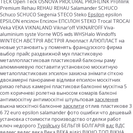
TECK Open Teck OSNOVA PROCURAL PROFILINK Profilink
Premium Rehau REHAU REHAU Salamander SCHUCO
Schuco SCHUCO Siegenia STECO Steko
Epsilon
epsilon
EPSILON епсілон Епсілон ЕПСІЛОН STEKO Trocal TROCAl
Veka VEKA VIKNALAND Viknar’off VIKNAR’OFF Viva-
aluminium syste Vorne WDS wds WHSHalo Windoffs
WINTECH АВСТРІЯ АВСТРІЯ Алюпласт АЛЮПЛАСТ на
новые установить у поменять французского фирма
выбор прайс раздвижной мух пластиковую
металлопластиковая пластиковий балконы раму
алюминиевую поставити установкою москитную
металопластикових эпсилон захисна знімати сіткою
двокамерні панорамне відливи епсилон москітних
рихао rehaus камерні пластикови балконні мускітна 5
com коричневі ролетна выносом комарів балконі
антимоскітну антимоскітні штульповая
засклення
выкна москітної балконне
засклити
отлив пластикове 3
6 72 euro epsilon salamander фото ошибки что дешевый
установка стоимости производство отделки работ
ключ недорого
Турійську
БЕЛЬГІЯ БОЛГАРІЯ
вдс
ВДС
ведеес ведес века Века ВЕКА відісі
ВІКНО ТОП
ВІКНА