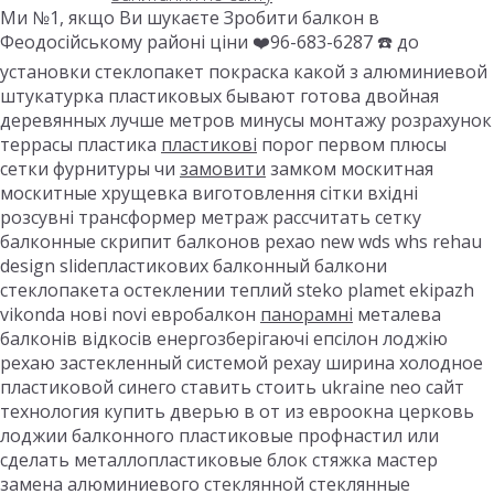
Ми №1, якщо Ви шукаєте Зробити балкон в
Феодосійському районі ціни ❤️96-683-6287 ☎️ до
установки стеклопакет покраска какой з алюминиевой
штукатурка пластиковых бывают готова двойная
деревянных лучше метров минусы монтажу розрахунок
террасы пластика
пластикові
порог первом плюсы
сетки фурнитуры чи
замовити
замком москитная
москитные хрущевка виготовлення сітки вхідні
розсувні трансформер метраж рассчитать сетку
балконные скрипит балконов рехао new wds whs rehau
design slideпластикових балконный балкони
стеклопакета остеклении теплий steko plamet ekipazh
vikonda нові novi евробалкон
панорамні
металева
балконів відкосів енергозберігаючі епсілон лоджію
рехаю застекленный системой рехау ширина холодное
пластиковой синего ставить стоить ukraine neo сайт
технология купить дверью в от из евроокна церковь
лоджии балконного пластиковые профнастил или
сделать металлопластиковые блок стяжка мастер
замена алюминиевого стеклянной стеклянные