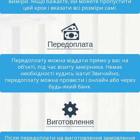
виміри. Якщо бажаєте, Ви можете пропустити
цей крок і вказати всі розміри самі.
Передоплата
Передоплату можна віддати прямо у вас на
об'єкті, під час візиту замірника. Немає
необхідності кудись їхати! Звичайно,
передоплату можна провести і онлайн або через
будь-який банк.
Виготовлення
Після передоплати на виготовлення замовлення