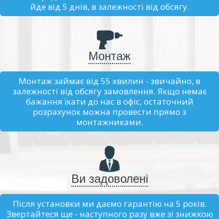
йде від 5 днів, в залежності від обсягу.
Монтаж
Монтаж займає від 55 хвилин - звичайно, в
залежності від обсягу замовлення. Якщо немає
бажання їхати до нас в офіс, остаточний
розрахунок можна провести прямо з
монтажниками.
Ви задоволені
Після установки ми даємо гарантію на 5 років.
Звертайтеся ще - наступного разу вже зі знижкою