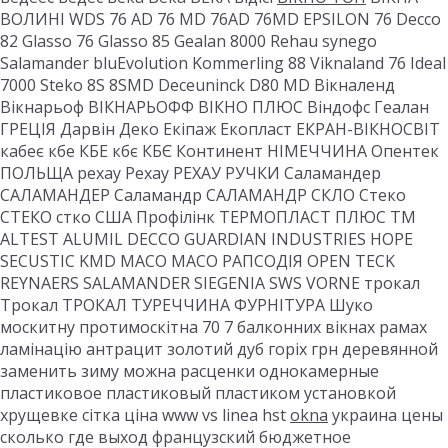
ВОЛИНІ WDS 76 AD 76 MD 76AD 76MD EPSILON 76 Decco
82 Glasso 76 Glasso 85 Gealan 8000 Rehau synego
Salamander bluEvolution Kommerling 88 Viknaland 76 Ideal
7000 Steko 8S 8SMD Deceuninck D80 MD Вікналенд
Вікнарьоф ВІКНАРЬОФФ ВІКНО ПЛЮС Віндофс Геалан
ГРЕЦІЯ Дарвін Деко Екіпаж Екопласт ЕКРАН-ВІКНОСВІТ
кабеє кбе КБЕ кбє КБЄ Континент НІМЕЧЧИНА Опентек
ПОЛЬЩА рехау Рехау РЕХАУ РУЧКИ Саламандер
САЛАМАНДЕР Саламандр САЛАМАНДР СКЛО Стеко
СТЕКО стко США Профілінк ТЕРМОПЛАСТ ПЛЮС ТМ
ALTEST ALUMIL DECCO GUARDIAN INDUSTRIES HOPE
SECUSTIC KMD MACO MACO РАПСОДІЯ OPEN TECK
REYNAERS SALAMANDER SIEGENIA SWS VORNE трокал
Трокал ТРОКАЛ ТУРЕЧЧИНА ФУРНІТУРА Шуко
москитну протимоскітна 70 7 балконних вікнах рамах
ламінацію антрацит золотий дуб горіх грн деревянной
заменить зиму можна расценки однокамерные
пластиковое пластиковый пластиком установкой
хрущевке сітка ціна www vs linea hst
okna
украина цены
сколько где выход французский бюджетное