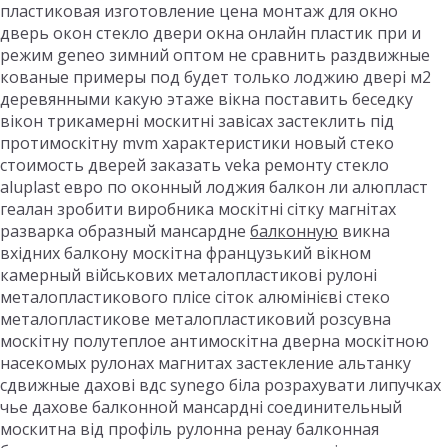
пластиковая изготовление цена монтаж для окно
дверь окон стекло двери окна онлайн пластик при и
режим geneo зимний оптом не сравнить раздвижные
кованые примеры под будет только лоджию двері м2
деревянными какую этаже вікна поставить беседку
вікон трикамерні москитні завісах застеклить під
протимоскітну mvm характеристики новый стеко
стоимость дверей заказать veka ремонту стекло
aluplast евро по оконный лоджия балкон ли алюпласт
геалан зробити виробника москітні сітку магнітах
разварка образный мансардне
балконную
викна
вхідних балкону москітна французький вікном
камерный військових металопластикові рулоні
металопластикового плісе сіток алюмінієві стеко
металопластикове металопластиковий розсувна
москітну полутеплое антимоскітна дверна москітною
насекомых рулонах магнитах застекление альтанку
сдвижные дахові вдс synego біла розрахувати липучках
чье дахове балконной мансардні соединительный
москитна від профіль рулонна ренау балконная