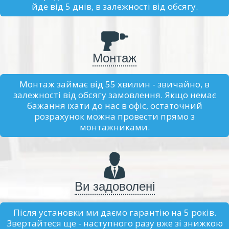
йде від 5 днів, в залежності від обсягу.
Монтаж
Монтаж займає від 55 хвилин - звичайно, в
залежності від обсягу замовлення. Якщо немає
бажання їхати до нас в офіс, остаточний
розрахунок можна провести прямо з
монтажниками.
Ви задоволені
Після установки ми даємо гарантію на 5 років.
Звертайтеся ще - наступного разу вже зі знижкою