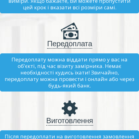
виміри. Якщо бажаєте, Ви можете пропустити
цей крок і вказати всі розміри самі.
Передоплата
Передоплату можна віддати прямо у вас на
об'єкті, під час візиту замірника. Немає
необхідності кудись їхати! Звичайно,
передоплату можна провести і онлайн або через
будь-який банк.
Виготовлення
Після передоплати на виготовлення замовлення