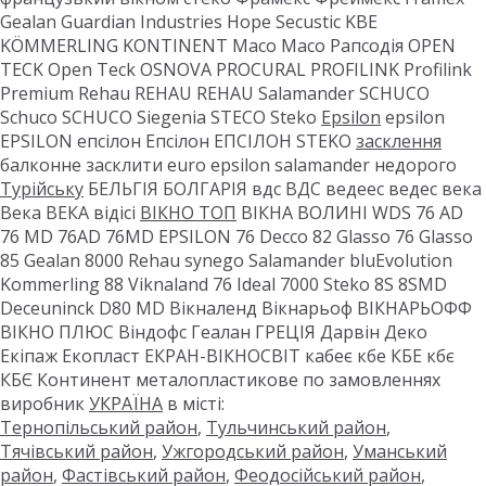
Gealan Guardian Industries Hope Secustic KBE
KÖMMERLING KONTINENT Maco Maco Рапсодія OPEN
TECK Open Teck OSNOVA PROCURAL PROFILINK Profilink
Premium Rehau REHAU REHAU Salamander SCHUCO
Schuco SCHUCO Siegenia STECO Steko
Epsilon
epsilon
EPSILON епсілон Епсілон ЕПСІЛОН STEKO
засклення
балконне засклити euro epsilon salamander недорого
Турійську
БЕЛЬГІЯ БОЛГАРІЯ вдс ВДС ведеес ведес века
Века ВЕКА відісі
ВІКНО ТОП
ВІКНА ВОЛИНІ WDS 76 AD
76 MD 76AD 76MD EPSILON 76 Decco 82 Glasso 76 Glasso
85 Gealan 8000 Rehau synego Salamander bluEvolution
Kommerling 88 Viknaland 76 Ideal 7000 Steko 8S 8SMD
Deceuninck D80 MD Вікналенд Вікнарьоф ВІКНАРЬОФФ
ВІКНО ПЛЮС Віндофс Геалан ГРЕЦІЯ Дарвін Деко
Екіпаж Екопласт ЕКРАН-ВІКНОСВІТ кабеє кбе КБЕ кбє
КБЄ Континент металопластикове по замовленнях
виробник
УКРАЇНА
в місті:
Тернопільський район
,
Тульчинський район
,
Тячівський район
,
Ужгородський район
,
Уманський
район
,
Фастівський район
,
Феодосійський район
,