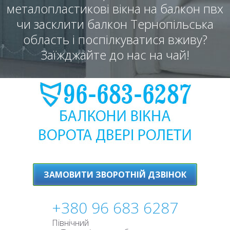
металопластикові вікна на балкон пвх
чи засклити балкон Тернопільська
область і поспілкуватися вживу?
Заїжджайте до нас на чай!
ЗАМОВИТИ ЗВОРОТНІЙ ДЗВІНОК
+380 96 683 6287
Північний