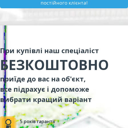
постійного клієнта!
При купівлі наш спеціаліст
БЕЗКОШТОВНО
приїде до вас на об'єкт,
все підрахує і допоможе
вибрати кращий варіант
5 років гарантії