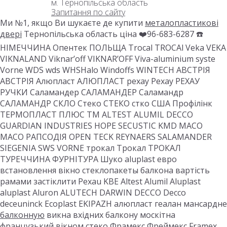
м. Тернопільська область
Запитання по сайту
Ми №1, якщо Ви шукаєте де купити
металопластикові
двері
Тернопільська область ціна ❤️96-683-6287 ☎️
НІМЕЧЧИНА Опентек ПОЛЬЩА Trocal TROCAl Veka VEKA
VIKNALAND Viknar’off VIKNAR’OFF Viva-aluminium syste
Vorne WDS wds WHSHalo Windoffs WINTECH АВСТРІЯ
АВСТРІЯ Алюпласт АЛЮПЛАСТ рехау Рехау РЕХАУ
РУЧКИ Саламандер САЛАМАНДЕР Саламандр
САЛАМАНДР СКЛО Стеко СТЕКО стко США Профілінк
ТЕРМОПЛАСТ ПЛЮС ТМ ALTEST ALUMIL DECCO
GUARDIAN INDUSTRIES HOPE SECUSTIC KMD MACO
MACO РАПСОДІЯ OPEN TECK REYNAERS SALAMANDER
SIEGENIA SWS VORNE трокал Трокал ТРОКАЛ
ТУРЕЧЧИНА ФУРНІТУРА Шуко aluplast евро
встановлення вікно стеклопакеты балкона вартість
рамами застіклити Рехаu KBE Altest Alumil Aluplast
aluplast Aluron ALUTECH DARWIN DECCO Decco
deceuninck Ecoplast EKIPAZH алюпласт геалан мансардне
балконную
викна вхідних балкону москітна
французький вікном стеко Фрамекс Фреймекс Framex