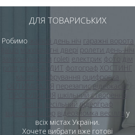
ДЛЯ ТОВАРИСЬКИХ
Робимо
жалюзі день ніч
гаражні ворота
galuzi
міжкімнатні двері
ролети день-ніч
захисні ролети
roleti
електрик
фото
дім
print
стиль
АУДИТ
фотограф
ХОСТИНГ
касет
оцифрування
оцифровка
ОПТИМІЗАЦІЯ
перезапис
відеокасет
ПРОСУВАННЯ
шкільний
створення
сайтів
весільний
відеограф
відеооператор
відеозйомка весілля
у
всіх містах України.
Хочете вибрати вже готові