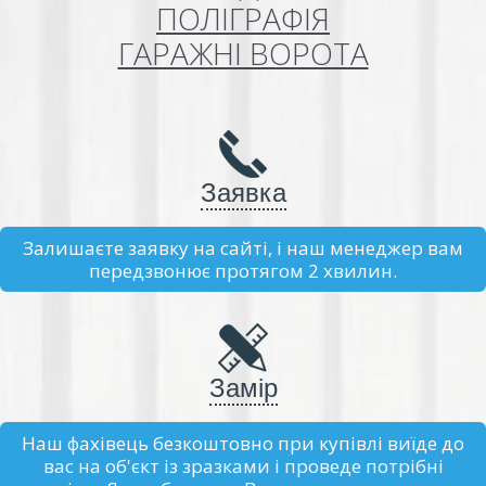
ПОЛІГРАФІЯ
ГАРАЖНІ ВОРОТА
Заявка
Залишаєте заявку на сайті, і наш менеджер вам
передзвонює протягом 2 хвилин.
Замір
Наш фахівець безкоштовно при купівлі виїде до
вас на об'єкт із зразками і проведе потрібні