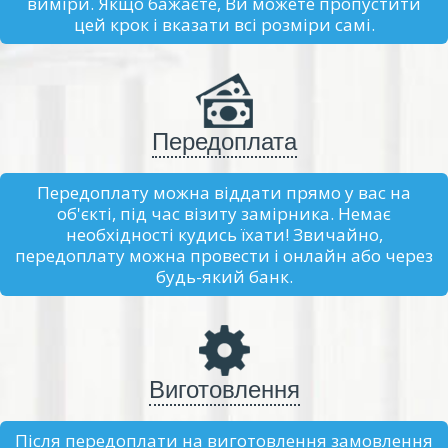
виміри. Якщо бажаєте, Ви можете пропустити
цей крок і вказати всі розміри самі.
Передоплата
Передоплату можна віддати прямо у вас на
об'єкті, під час візиту замірника. Немає
необхідності кудись їхати! Звичайно,
передоплату можна провести і онлайн або через
будь-який банк.
Виготовлення
Після передоплати на виготовлення замовлення