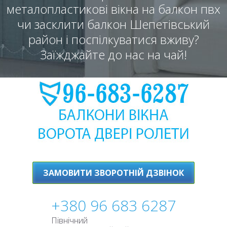
металопластикові вікна на балкон пвх
чи засклити балкон Шепетівський
район і поспілкуватися вживу?
Заїжджайте до нас на чай!
ЗАМОВИТИ ЗВОРОТНІЙ ДЗВІНОК
+380 96 683 6287
Північний