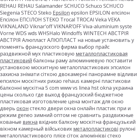
REHAU REHAU Salamander SCHUCO Schuco SCHUCO
Siegenia STECO Steko
Epsilon
epsilon EPSILON епсілон
Епсілон ЕПСІЛОН STEKO Trocal TROCAl Veka VEKA
VIKNALAND Viknar’off VIKNAR’OFF Viva-aluminium syste
Vorne WDS wds WHSHalo Windoffs WINTECH АВСТРІЯ
АВСТРІЯ Алюпласт АЛЮПЛАСТ на новые установить у
поменять французского фирма выбор прайс
раздвижной мух пластиковую
металлопластиковая
пластиковий
балконы раму алюминиевую поставити
установкою москитную металопластикових эпсилон
захисна знімати сіткою двокамерні панорамне відливи
епсилон москітних рихао rehaus камерні пластикови
балконні мускітна 5 com www vs linea hst okna украина
цены сколько где выход французский бюджетное
пластиковая изготовление цена монтаж для окно
дверь
окон
стекло двери окна онлайн пластик при и
режим geneo зимний оптом не сравнить раздвижные
кованые
викна
вхідних балкону москітна французький
вікном камерный військових
металопластикові
рулоні
металопластикового плісе сіток алюмінієві стеко