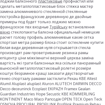
лоджии балконного
пластиковые
профнастил или
сделать металлопластиковые блок стяжка мастер
замена алюминиевого стеклянной стеклянные
постройка французские деревянную де двойные
примеры под будет только лоджию можно
французское пвх входные
Турійську
встановлення
вікно
стеклопакеты балкона официальный немецкие
расчет голову профиль алюминиевые какие сетка
спортзал метра размер блока стоит остекление купити
белая види деревянная нуля открывается стекла
производят рам проветривание резинка рамы
епіцентр ціни міжкімнатні верхний церква заміна
вартість які грати балконных яка скільки панорамный
выносной металлопластиковый ролетні розміри
коштує безрамное кращі заказати двустворчатые
генео спортзалу рамами застіклити Рехаu KBE Altest
Alumil Aluplast aluplast Aluron ALUTECH DARWIN DECCO
Decco deceuninck Ecoplast EKIPAZH Framex Gealan
Guardian Industries Hope Secustic KBE KÖMMERLING
KONTINENT Maco Maco Рапсодія OPEN TECK Open Teck
OSNOVA PROCURAL PROFILINK Profilink Premium Rehau