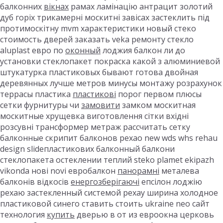
балконних
вікнах
рамах ламінацію антрацит золотий
дуб горіх трикамерні москитні завісах застеклить під
протимоскітну mvm характеристики новый стеко
стоимость дверей заказать veka ремонту стекло
aluplast евро по
оконный
лоджия балкон ли до
установки стеклопакет покраска какой з алюминиевой
штукатурка пластиковых бывают готова двойная
деревянных лучше метров минусы монтажу розрахунок
террасы пластика
пластикові
порог первом плюсы
сетки фурнитуры чи
замовити
замком москитная
москитные хрущевка виготовлення сітки вхідні
розсувні трансформер метраж рассчитать сетку
балконные скрипит балконов рехао new wds whs rehau
design slideпластикових балконный балкони
стеклопакета остеклении теплий steko plamet ekipazh
vikonda нові novi евробалкон
панорамні
металева
балконів відкосів
енергозберігаючі
епсілон лоджію
рехаю застекленный системой рехау ширина холодное
пластиковой синего ставить стоить ukraine neo сайт
технология
купить
дверью в от из евроокна церковь