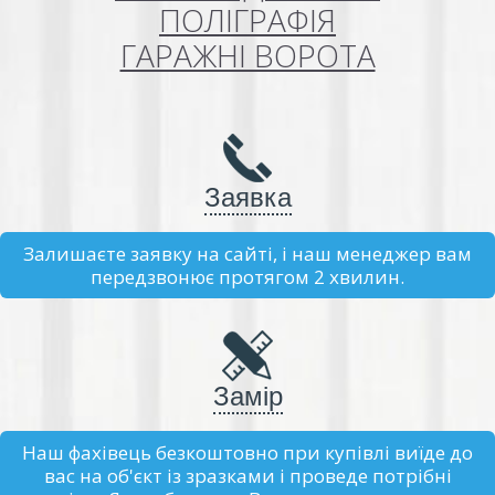
ПОЛІГРАФІЯ
ГАРАЖНІ ВОРОТА
Заявка
Залишаєте заявку на сайті, і наш менеджер вам
передзвонює протягом 2 хвилин.
Замір
Наш фахівець безкоштовно при купівлі виїде до
вас на об'єкт із зразками і проведе потрібні