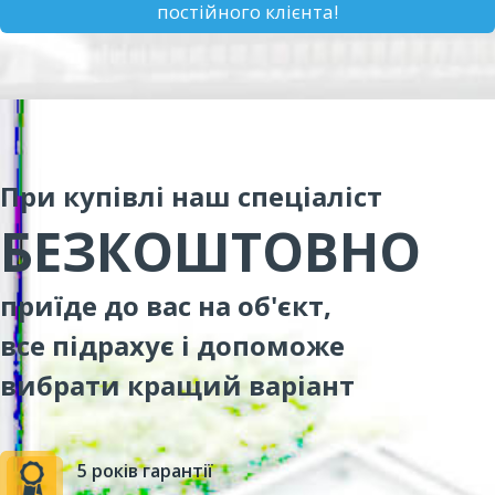
постійного клієнта!
При купівлі наш спеціаліст
БЕЗКОШТОВНО
приїде до вас на об'єкт,
все підрахує і допоможе
вибрати кращий варіант
5 років гарантії