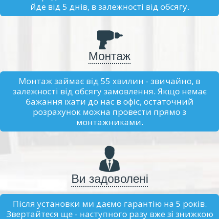
йде від 5 днів, в залежності від обсягу.
Монтаж
Монтаж займає від 55 хвилин - звичайно, в
залежності від обсягу замовлення. Якщо немає
бажання їхати до нас в офіс, остаточний
розрахунок можна провести прямо з
монтажниками.
Ви задоволені
Після установки ми даємо гарантію на 5 років.
Звертайтеся ще - наступного разу вже зі знижкою