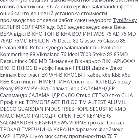
отлив
пластикове
3 6 72 euro epsilon salamander фото
ошибки что дешевый установка стоимости
производство отделки работ ключ недорого
Турійську
БЕЛЬГІЯ БОЛГАРІЯ вдс ВДС ведеес ведес века Века
ВЕКА відісі
ВІКНО ТОП
ВІКНА ВОЛИНІ WDS 76 AD 76 MD
76AD 76MD EPSILON 76 Decco 82 Glasso 76 Glasso 85
Gealan 8000 Rehau synego Salamander bluEvolution
Kommerling 88 Viknaland 76 Ideal 7000 Steko 8S 8SMD
Deceuninck D80 MD Вікналенд Вікнарьоф ВІКНАРЬОФФ
ВІКНО ПЛЮС Віндофс Геалан ГРЕЦІЯ Дарвін Деко
Екіпаж Екопласт ЕКРАН-ВІКНОСВІТ кабеє кбе КБЕ кбє
КБЄ Континент НІМЕЧЧИНА Опентек ПОЛЬЩА рехау
Рехау РЕХАУ РУЧКИ Саламандер САЛАМАНДЕР
Саламандр САЛАМАНДР СКЛО Стеко СТЕКО стко США
Профілінк ТЕРМОПЛАСТ ПЛЮС ТМ ALTEST ALUMIL
DECCO GUARDIAN INDUSTRIES HOPE SECUSTIC KMD
MACO MACO РАПСОДІЯ OPEN TECK REYNAERS
SALAMANDER SIEGENIA SWS VORNE трокал Трокал
ТРОКАЛ ТУРЕЧЧИНА УКРАЇНА Фрамекс Фреймекс
ФУРНІТУРА Шуко москитну протимоскітна 70 7