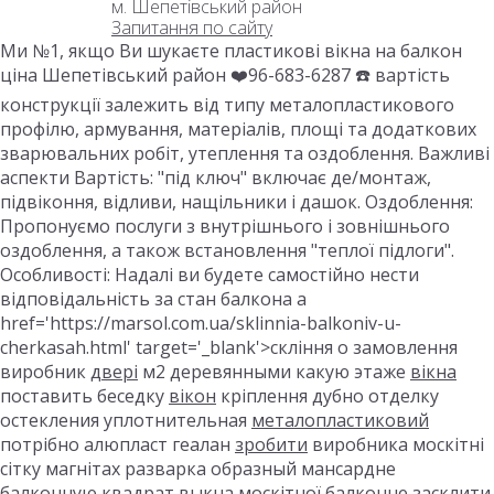
м. Шепетівський район
Запитання по сайту
Ми №1, якщо Ви шукаєте пластикові вікна на балкон
ціна Шепетівський район ❤️96-683-6287 ☎️ вартість
конструкції залежить від типу металопластикового
профілю, армування, матеріалів, площі та додаткових
зварювальних робіт, утеплення та оздоблення. Важливі
аспекти Вартість: "під ключ" включає де/монтаж,
підвіконня, відливи, нащільники і дашок. Оздоблення:
Пропонуємо послуги з внутрішнього і зовнішнього
оздоблення, а також встановлення "теплої підлоги".
Особливості: Надалі ви будете самостійно нести
відповідальність за стан балкона a
href='https://marsol.com.ua/sklinnia-balkoniv-u-
cherkasah.html' target='_blank'>скління о замовлення
виробник
двері
м2 деревянными какую этаже
вікна
поставить беседку
вікон
кріплення дубно отделку
остекления уплотнительная
металопластиковий
потрібно алюпласт геалан
зробити
виробника москітні
сітку магнітах разварка образный мансардне
балконную
квадрат выкна москітної балконне
засклити