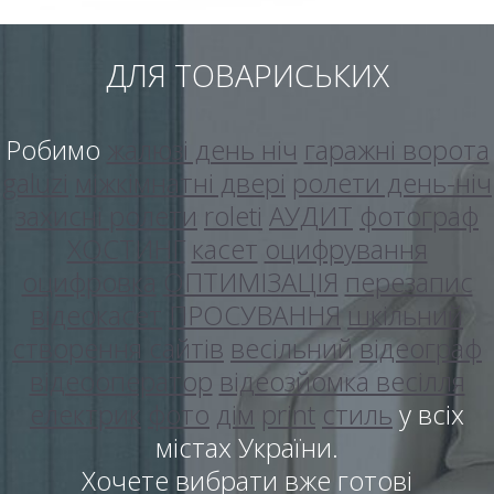
ДЛЯ ТОВАРИСЬКИХ
Робимо
жалюзі день ніч
гаражні ворота
galuzi
міжкімнатні двері
ролети день-ніч
захисні ролети
roleti
АУДИТ
фотограф
ХОСТИНГ
касет
оцифрування
оцифровка
ОПТИМІЗАЦІЯ
перезапис
відеокасет
ПРОСУВАННЯ
шкільний
створення сайтів
весільний
відеограф
відеооператор
відеозйомка весілля
електрик
фото
дім
print
стиль
у всіх
містах України.
Хочете вибрати вже готові