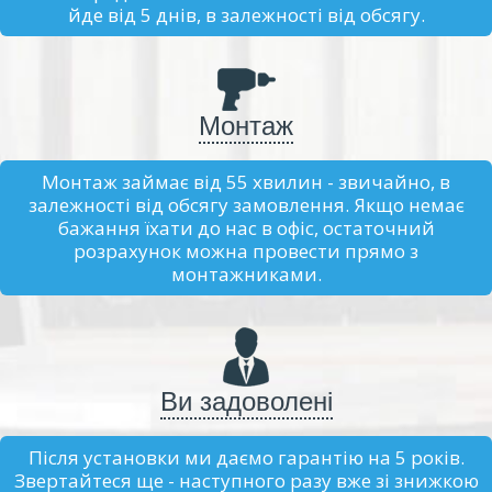
йде від 5 днів, в залежності від обсягу.
Монтаж
Монтаж займає від 55 хвилин - звичайно, в
залежності від обсягу замовлення. Якщо немає
бажання їхати до нас в офіс, остаточний
розрахунок можна провести прямо з
монтажниками.
Ви задоволені
Після установки ми даємо гарантію на 5 років.
Звертайтеся ще - наступного разу вже зі знижкою