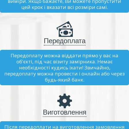
виміри. Якщо бажаєте, Ви можете пропустити
цей крок і вказати всі розміри самі.
Передоплата
Передоплату можна віддати прямо у вас на
об'єкті, під час візиту замірника. Немає
необхідності кудись їхати! Звичайно,
передоплату можна провести і онлайн або через
будь-який банк.
Виготовлення
Після передоплати на виготовлення замовлення