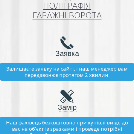
ПОЛІГРАФІЯ
ГАРАЖНІ ВОРОТА
Заявка
Залишаєте заявку на сайті, і наш менеджер вам
передзвонює протягом 2 хвилин.
Замір
Наш фахівець безкоштовно при купівлі виїде до
вас на об'єкт із зразками і проведе потрібні