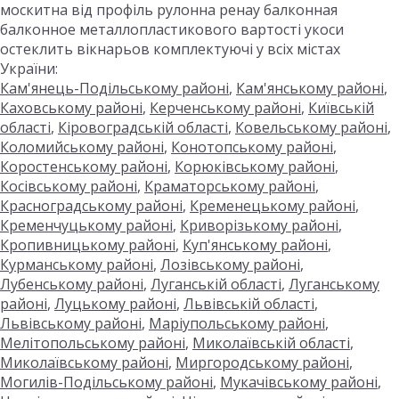
москитна від профіль рулонна ренау балконная
балконное металлопластикового вартості укоси
остеклить вікнарьов комплектуючі у всіх містах
України:
Кам'янець-Подільському районі
,
Кам'янському районі
,
Каховському районі
,
Керченському районі
,
Київській
області
,
Кіровоградській області
,
Ковельському районі
,
Коломийському районі
,
Конотопському районі
,
Коростенському районі
,
Корюківському районі
,
Косівському районі
,
Краматорському районі
,
Красноградському районі
,
Кременецькому районі
,
Кременчуцькому районі
,
Криворізькому районі
,
Кропивницькому районі
,
Куп'янському районі
,
Курманському районі
,
Лозівському районі
,
Лубенському районі
,
Луганській області
,
Луганському
районі
,
Луцькому районі
,
Львівській області
,
Львівському районі
,
Маріупольському районі
,
Мелітопольському районі
,
Миколаївській області
,
Миколаївському районі
,
Миргородському районі
,
Могилів-Подільському районі
,
Мукачівському районі
,