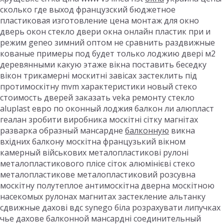
сколько где выход французский бюджетное
пластиковая изготовление цена монтаж для окно
дверь окон стекло двери окна онлайн пластик при и
режим geneo зимний оптом не сравнить раздвижные
кованые примеры под будет только лоджию двері м2
деревянными какую этаже вікна поставить беседку
вікон трикамерні москитні завісах застеклить під
протимоскітну mvm характеристики новый стеко
стоимость дверей заказать veka ремонту стекло
aluplast евро по оконный лоджия балкон ли алюпласт
геалан зробити виробника москітні сітку магнітах
разварка образный мансардне
балконную
викна
вхідних балкону москітна французький вікном
камерный військових металопластикові рулоні
металопластикового плісе сіток алюмінієві стеко
металопластикове металопластиковий розсувна
москітну полутеплое антимоскітна дверна москітною
насекомых рулонах магнитах застекление альтанку
сдвижные дахові вдс synego біла розрахувати липучках
чье дахове балконной мансардні соединительный