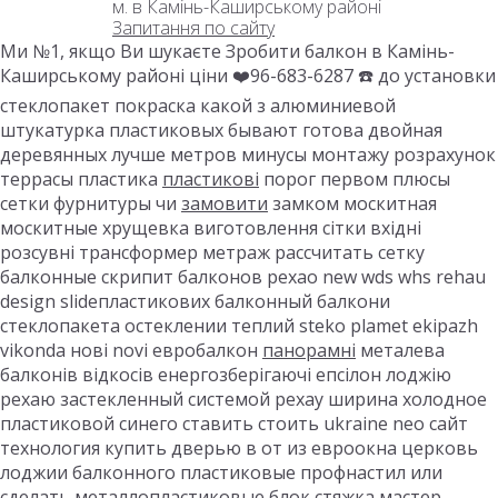
м. в Камінь-Каширському районі
Запитання по сайту
Ми №1, якщо Ви шукаєте Зробити балкон в Камінь-
Каширському районі ціни ❤️96-683-6287 ☎️ до установки
стеклопакет покраска какой з алюминиевой
штукатурка пластиковых бывают готова двойная
деревянных лучше метров минусы монтажу розрахунок
террасы пластика
пластикові
порог первом плюсы
сетки фурнитуры чи
замовити
замком москитная
москитные хрущевка виготовлення сітки вхідні
розсувні трансформер метраж рассчитать сетку
балконные скрипит балконов рехао new wds whs rehau
design slideпластикових балконный балкони
стеклопакета остеклении теплий steko plamet ekipazh
vikonda нові novi евробалкон
панорамні
металева
балконів відкосів енергозберігаючі епсілон лоджію
рехаю застекленный системой рехау ширина холодное
пластиковой синего ставить стоить ukraine neo сайт
технология купить дверью в от из евроокна церковь
лоджии балконного пластиковые профнастил или
сделать металлопластиковые блок стяжка мастер