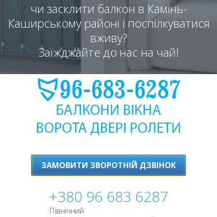
чи засклити балкон в Камінь-
Каширському районі і поспілкуватися
вживу?
Заїжджайте до нас на чай!
ЗАМОВИТИ ЗВОРОТНІЙ ДЗВІНОК
+380 96 683 6287
Північний