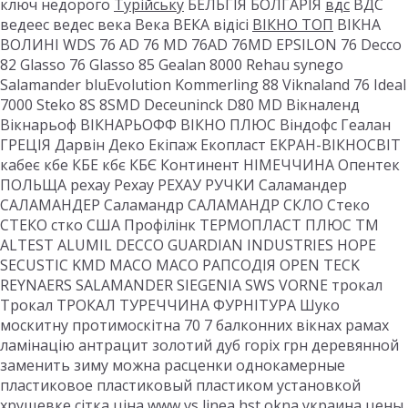
ключ недорого
Турійську
БЕЛЬГІЯ БОЛГАРІЯ
вдс
ВДС
ведеес ведес века Века ВЕКА відісі
ВІКНО ТОП
ВІКНА
ВОЛИНІ WDS 76 AD 76 MD 76AD 76MD EPSILON 76 Decco
82 Glasso 76 Glasso 85 Gealan 8000 Rehau synego
Salamander bluEvolution Kommerling 88 Viknaland 76 Ideal
7000 Steko 8S 8SMD Deceuninck D80 MD Вікналенд
Вікнарьоф ВІКНАРЬОФФ ВІКНО ПЛЮС Віндофс Геалан
ГРЕЦІЯ Дарвін Деко Екіпаж Екопласт ЕКРАН-ВІКНОСВІТ
кабеє кбе КБЕ кбє КБЄ Континент НІМЕЧЧИНА Опентек
ПОЛЬЩА рехау Рехау РЕХАУ РУЧКИ Саламандер
САЛАМАНДЕР Саламандр САЛАМАНДР СКЛО Стеко
СТЕКО стко США Профілінк ТЕРМОПЛАСТ ПЛЮС ТМ
ALTEST ALUMIL DECCO GUARDIAN INDUSTRIES HOPE
SECUSTIC KMD MACO MACO РАПСОДІЯ OPEN TECK
REYNAERS SALAMANDER SIEGENIA SWS VORNE трокал
Трокал ТРОКАЛ ТУРЕЧЧИНА ФУРНІТУРА Шуко
москитну протимоскітна 70 7 балконних вікнах рамах
ламінацію антрацит золотий дуб горіх грн деревянной
заменить зиму можна расценки однокамерные
пластиковое пластиковый пластиком установкой
хрущевке сітка ціна www vs linea hst
okna
украина цены