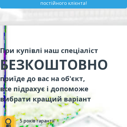
постійного клієнта!
При купівлі наш спеціаліст
БЕЗКОШТОВНО
приїде до вас на об'єкт,
все підрахує і допоможе
вибрати кращий варіант
5 років гарантії