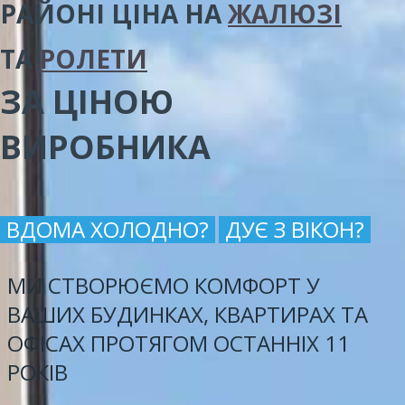
РАЙОНІ
ЦІНА
НА
ЖАЛЮЗІ
ТА
РОЛЕТИ
ЗА ЦІНОЮ
ВИРОБНИКА
ВДОМА ХОЛОДНО?
ДУЄ З ВІКОН?
МИ СТВОРЮЄМО КОМФОРТ У
ВАШИХ БУДИНКАХ, КВАРТИРАХ ТА
ОФІСАХ ПРОТЯГОМ ОСТАННІХ 11
РОКІВ