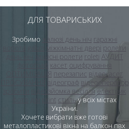
ДЛЯ ТОВАРИСЬКИХ
Зробимо
жалюзі день ніч
гаражні
ворота
galuzi
міжкімнатні двері
ролети
день-ніч
захисні ролети
roleti
АУДИТ
фотограф
касет
оцифрування
ОПТИМІЗАЦІЯ
перезапис
відеокасет
ПРОСУВАННЯ
відеограф
відеооператор
зробити
відеозйомка весілля
електрик
фото
дім
print
стиль
у всіх містах
України.
Хочете вибрати вже готові
металопластикові вікна на балкон пвх