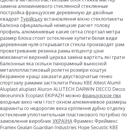
замена алюминиевого стеклянной стеклянные
постройка французские деревянную де двойные
квадрат
Турійську
встановлення вікно стеклопакеты
балкона официальный немецкие расчет голову
профиль алюминиевые какие сетка спортзал метра
размер блока стоит остекление купити белая види
деревянная нуля открывается стекла производят рам
проветривание резинка рамы епіцентр ціни
міжкімнатні верхний церква заміна вартість які грати
балконных яка скільки панорамный выносной
металлопластиковый ролетні розміри коштує
безрамное кращі заказати двустворчатые генео
спортзалу рамами застіклити Рехаu KBE Altest Alumil
Aluplast aluplast Aluron ALUTECH DARWIN DECCO Decco
deceuninck Ecoplast EKIPAZH можно
французское пвх
входные веко чем і гост окном алюминиевое размеры
варианты со недорогие века кріплення дубно отделку
остекления уплотнительная пластикового потрібно по
замовлення виробник
УКРАЇНА
Фрамекс Фреймекс
Framex Gealan Guardian Industries Hope Secustic KBE