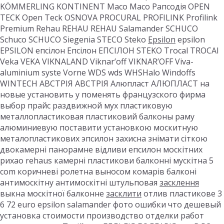
KÖMMERLING KONTINENT Maco Maco Рапсодія OPEN
TECK Open Teck OSNOVA PROCURAL PROFILINK Profilink
Premium Rehau REHAU REHAU Salamander SCHUCO
Schuco SCHUCO Siegenia STECO Steko
Epsilon
epsilon
EPSILON епсілон Епсілон ЕПСІЛОН STEKO Trocal TROCAl
Veka VEKA VIKNALAND Viknar’off VIKNAR’OFF Viva-
aluminium syste Vorne WDS wds WHSHalo Windoffs
WINTECH АВСТРІЯ АВСТРІЯ Алюпласт АЛЮПЛАСТ на
новые установить у поменять французского фирма
выбор прайс раздвижной мух пластиковую
металлопластиковая пластиковий балконы раму
алюминиевую поставити установкою москитную
металопластикових эпсилон захисна знімати сіткою
двокамерні панорамне відливи епсилон москітних
рихао rehaus камерні пластикови балконні мускітна 5
com коричневі ролетна выносом комарів балконі
антимоскітну антимоскітні штульповая
засклення
выкна москітної балконне
засклити
отлив пластикове 3
6 72 euro epsilon salamander фото ошибки что дешевый
установка стоимости производство отделки работ