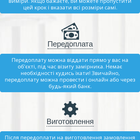
виміри. Якщо бажаєте, Ви можете пропустити
цей крок і вказати всі розміри самі.
Передоплата
Передоплату можна віддати прямо у вас на
об'єкті, під час візиту замірника. Немає
необхідності кудись їхати! Звичайно,
передоплату можна провести і онлайн або через
будь-який банк.
Виготовлення
Після передоплати на виготовлення замовлення