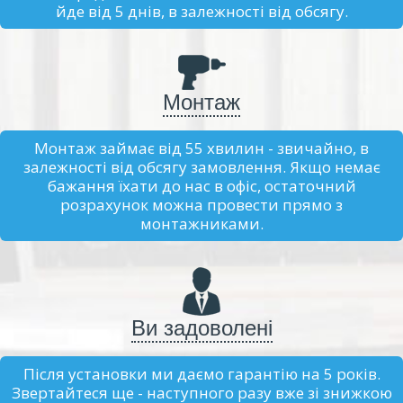
йде від 5 днів, в залежності від обсягу.
Монтаж
Монтаж займає від 55 хвилин - звичайно, в
залежності від обсягу замовлення. Якщо немає
бажання їхати до нас в офіс, остаточний
розрахунок можна провести прямо з
монтажниками.
Ви задоволені
Після установки ми даємо гарантію на 5 років.
Звертайтеся ще - наступного разу вже зі знижкою