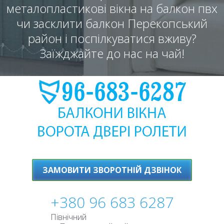
металопластикові вікна на балкон пвх
чи засклити балкон Перекопський
район і поспілкуватися вживу?
Заїжджайте до нас на чай!
ЗАМОВИТИ ЗВОРОТНІЙ ДЗВІНОК
+380 96 683 6287
Північний