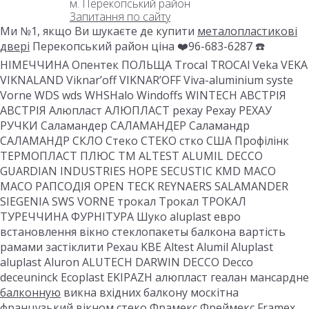
м. Перекопський район
Запитання по сайту
Ми №1, якщо Ви шукаєте де купити
металопластикові
двері
Перекопський район ціна ❤️96-683-6287 ☎️
НІМЕЧЧИНА Опентек ПОЛЬЩА Trocal TROCAl Veka VEKA
VIKNALAND Viknar’off VIKNAR’OFF Viva-aluminium syste
Vorne WDS wds WHSHalo Windoffs WINTECH АВСТРІЯ
АВСТРІЯ Алюпласт АЛЮПЛАСТ рехау Рехау РЕХАУ
РУЧКИ Саламандер САЛАМАНДЕР Саламандр
САЛАМАНДР СКЛО Стеко СТЕКО стко США Профілінк
ТЕРМОПЛАСТ ПЛЮС ТМ ALTEST ALUMIL DECCO
GUARDIAN INDUSTRIES HOPE SECUSTIC KMD MACO
MACO РАПСОДІЯ OPEN TECK REYNAERS SALAMANDER
SIEGENIA SWS VORNE трокал Трокал ТРОКАЛ
ТУРЕЧЧИНА ФУРНІТУРА Шуко aluplast евро
встановлення вікно стеклопакеты балкона вартість
рамами застіклити Рехаu KBE Altest Alumil Aluplast
aluplast Aluron ALUTECH DARWIN DECCO Decco
deceuninck Ecoplast EKIPAZH алюпласт геалан мансардне
балконную
викна вхідних балкону москітна
французький вікном стеко Фрамекс Фреймекс Framex