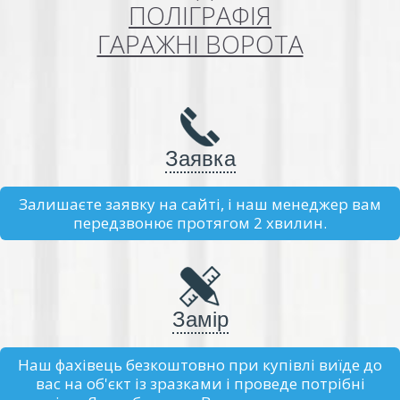
ПОЛІГРАФІЯ
ГАРАЖНІ ВОРОТА
Заявка
Залишаєте заявку на сайті, і наш менеджер вам
передзвонює протягом 2 хвилин.
Замір
Наш фахівець безкоштовно при купівлі виїде до
вас на об'єкт із зразками і проведе потрібні