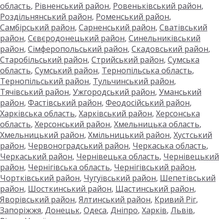
область
,
Рівненський район
,
Ровеньківський район
,
Роздільнянський район
,
Роменський район
,
Самбірський район
,
Сарненський район
,
Сватівський
район
,
Сєвєродонецький район
,
Синельниківський
район
,
Сімферопольський район
,
Скадовський район
,
Старобільський район
,
Стрийський район
,
Сумська
область
,
Сумський район
,
Тернопільська область
,
Тернопільський район
,
Тульчинський район
,
Тячівський район
,
Ужгородський район
,
Уманський
район
,
Фастівський район
,
Феодосійський район
,
Харківська область
,
Харківський район
,
Херсонська
область
,
Херсонський район
,
Хмельницька область
,
Хмельницький район
,
Хмільницький район
,
Хустський
район
,
Червоноградський район
,
Черкаська область
,
Черкаський район
,
Чернівецька область
,
Чернівецький
район
,
Чернігівська область
,
Чернігівський район
,
Чортківський район
,
Чугуївський район
,
Шепетівський
район
,
Шосткинський район
,
Щастинський район
,
Яворівський район
,
Ялтинський район
,
Кривий Ріг
,
Запоріжжя
,
Донецьк
,
Одеса
,
Дніпро
,
Харків
,
Львів
,