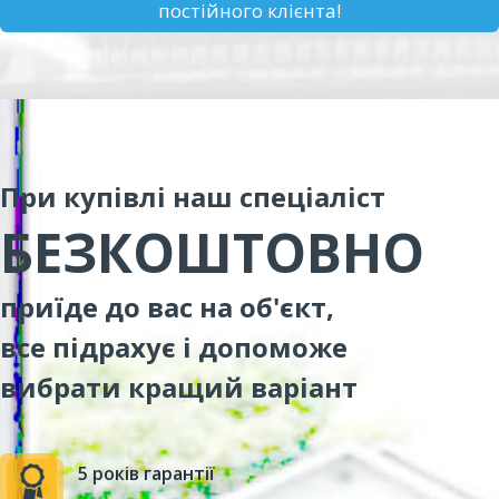
постійного клієнта!
При купівлі наш спеціаліст
БЕЗКОШТОВНО
приїде до вас на об'єкт,
все підрахує і допоможе
вибрати кращий варіант
5 років гарантії