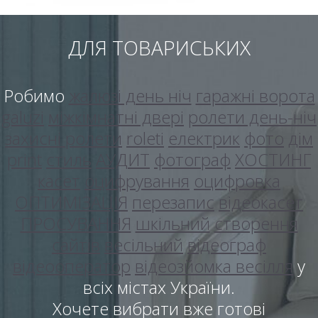
ДЛЯ ТОВАРИСЬКИХ
Робимо
жалюзі день ніч
гаражні ворота
galuzi
міжкімнатні двері
ролети день-ніч
захисні ролети
roleti
електрик
фото
дім
print
стиль
АУДИТ
фотограф
ХОСТИНГ
касет
оцифрування
оцифровка
ОПТИМІЗАЦІЯ
перезапис
відеокасет
ПРОСУВАННЯ
шкільний
створення
сайтів
весільний
відеограф
відеооператор
відеозйомка весілля
у
всіх містах України.
Хочете вибрати вже готові