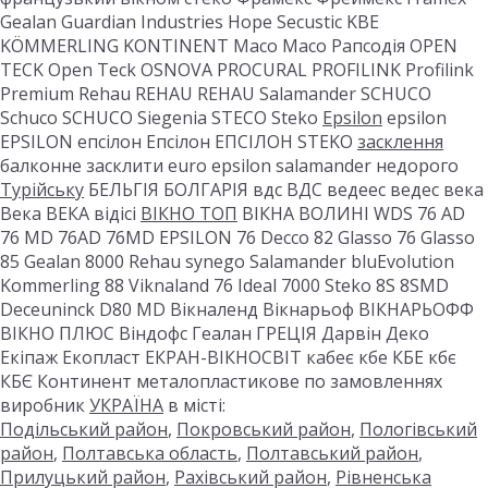
Gealan Guardian Industries Hope Secustic KBE
KÖMMERLING KONTINENT Maco Maco Рапсодія OPEN
TECK Open Teck OSNOVA PROCURAL PROFILINK Profilink
Premium Rehau REHAU REHAU Salamander SCHUCO
Schuco SCHUCO Siegenia STECO Steko
Epsilon
epsilon
EPSILON епсілон Епсілон ЕПСІЛОН STEKO
засклення
балконне засклити euro epsilon salamander недорого
Турійську
БЕЛЬГІЯ БОЛГАРІЯ вдс ВДС ведеес ведес века
Века ВЕКА відісі
ВІКНО ТОП
ВІКНА ВОЛИНІ WDS 76 AD
76 MD 76AD 76MD EPSILON 76 Decco 82 Glasso 76 Glasso
85 Gealan 8000 Rehau synego Salamander bluEvolution
Kommerling 88 Viknaland 76 Ideal 7000 Steko 8S 8SMD
Deceuninck D80 MD Вікналенд Вікнарьоф ВІКНАРЬОФФ
ВІКНО ПЛЮС Віндофс Геалан ГРЕЦІЯ Дарвін Деко
Екіпаж Екопласт ЕКРАН-ВІКНОСВІТ кабеє кбе КБЕ кбє
КБЄ Континент металопластикове по замовленнях
виробник
УКРАЇНА
в місті:
Подільський район
,
Покровський район
,
Пологівський
район
,
Полтавська область
,
Полтавський район
,
Прилуцький район
,
Рахівський район
,
Рівненська