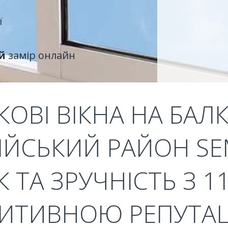
ї
й
замір онлайн
ОВІ ВІКНА НА БАЛ
ЙСЬКИЙ РАЙОН SEM
 ТА ЗРУЧНІСТЬ З 1
ИТИВНОЮ РЕПУТА