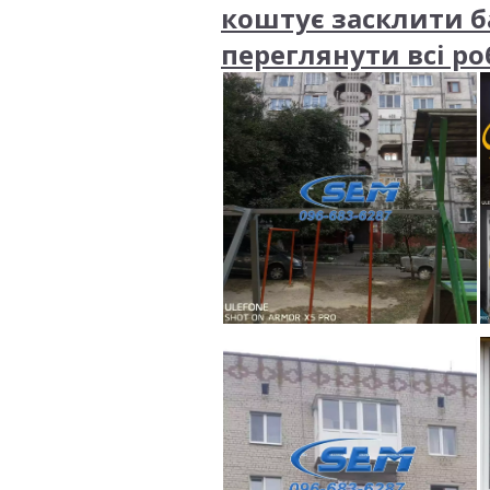
коштує засклити б
переглянути всі р