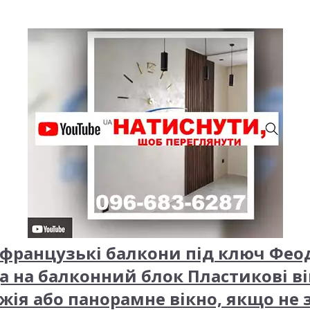
французькі балкони під ключ Фео
а на балконний блок Пластикові ві
жія або панорамне вікно, якщо не 