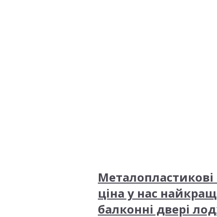
Металопластикові 
ціна у нас найкращ
балконні двері лод