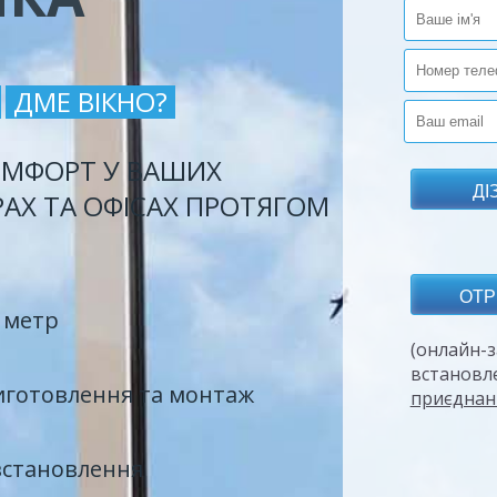
ДМЕ ВІКНО?
МФОРТ У ВАШИХ
РАХ ТА ОФІСАХ ПРОТЯГОМ
 метр
(онлайн-з
встановл
иготовлення та монтаж
приєднан
встановлення