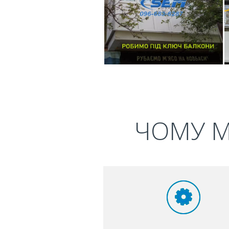
ЧОМУ М