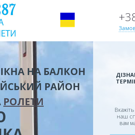
+3
Замов
ІКНА НА БАЛКОН
ДІЗНА
ТЕРМІ
ІЙСЬКИЙ РАЙОН
А
РОЛЕТИ
Вкажіть 
Ю
наш сп
вам м
ИКА