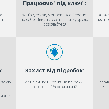
Працюємо "під ключ":
на
заміри, ескізи, монтаж - все беремо
а так
ні
на себе. Відкиньтеся на спинку крісла
при по
і розслабтеся!
:
Захист від підробок:
 замір
ми на ринку 11 років. За всі роки -
завда
всього 0.01% рекламацій
чер
овивши