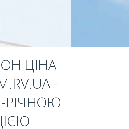
КОН ЦІНА
.RV.UA -
1-РІЧНОЮ
ЦІЄЮ