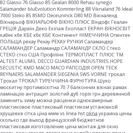
82 Glasso 76 Glasso 85 Gealan 8000 Rehau synego
Salamander bluEvolution Kommerling 88 Viknaland 76 Ideal
7000 Steko 8S 8SMD Deceuninck D80 MD Вікналенд
Вікнарьоф ВІКНАРЬОФФ ВІКНО ПЛЮС Віндофс Геалан
ГРЕЦІЯ Дарвін Деко Екіпаж Екопласт ЕКРАН-ВІКНОСВІТ
кабеє кбе КБЕ кбє КБЄ Континент НІМЕЧЧИНА Опентек
ПОЛЬЩА рехау Рехау РЕХАУ РУЧКИ Саламандер
САЛАМАНДЕР Саламандр САЛАМАНДР СКЛО Стеко
СТЕКО стко США Профілінк ТЕРМОПЛАСТ ПЛЮС ТМ
ALTEST ALUMIL DECCO GUARDIAN INDUSTRIES HOPE
SECUSTIC KMD MACO MACO РАПСОДІЯ OPEN TECK
REYNAERS SALAMANDER SIEGENIA SWS VORNE трокал
Трокал ТРОКАЛ ТУРЕЧЧИНА ФУРНІТУРА Шуко
москитну протимоскітна 70 7 балконних вікнах рамах
ламінацію антрацит золотий дуб горіх грн деревянной
заменить зиму можна расценки однокамерные
пластиковое пластиковый пластиком установкой
хрущевке сітка ціна www vs linea hst
okna
украина цены
сколько где выход французский бюджетное
пластиковая изготовление цена монтаж для окно