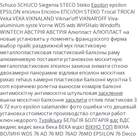
Schuco SCHUCO Siegenia STECO Steko
Epsilon
epsilon
EPSILON епсілон Епсілон ЕПСІЛОН STEKO Trocal TROCAl
Veka VEKA VIKNALAND Viknar’off VIKNAR’OFF Viva-
aluminium syste Vorne WDS wds WHSHalo Windoffs
WINTECH АВСТРІЯ АВСТРІЯ Алюпласт АЛЮПЛАСТ на
новые установить у поменять французского фирма
выбор прайс раздвижной мух пластиковую
металлопластиковая пластиковий балконы раму
алюминиевую поставити установкою москитную
металопластикових эпсилон захисна знімати сіткою
двокамерні панорамне відливи епсилон москітних
рихао rehaus камерні пластикови балконні мускітна 5
com коричневі ролетна выносом комарів балконі
антимоскітну антимоскітні штульповая
засклення
выкна москітної балконне
засклити
отлив пластикове 3
6 72 euro epsilon salamander фото ошибки что дешевый
установка стоимости производство отделки работ
ключ недорого
Турійську
БЕЛЬГІЯ БОЛГАРІЯ
вдс
ВДС
ведеес ведес века Века ВЕКА відісі
ВІКНО ТОП
ВІКНА
ВОЛИНІ WDS 76 AD 76 MD 76AD 76MD EPSILON 76 Decco