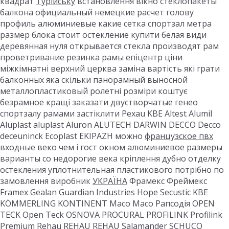
квадрат
Турійську
встановлення вікно стеклопакеты
балкона официальный немецкие расчет голову
профиль алюминиевые какие сетка спортзал метра
размер блока стоит остекление купити белая види
деревянная нуля открывается стекла производят рам
проветривание резинка рамы епіцентр ціни
міжкімнатні верхний церква заміна вартість які грати
балконных яка скільки панорамный выносной
металлопластиковый ролетні розміри коштує
безрамное кращі заказати двустворчатые генео
спортзалу рамами застіклити Рехаu KBE Altest Alumil
Aluplast aluplast Aluron ALUTECH DARWIN DECCO Decco
deceuninck Ecoplast EKIPAZH можно
французское пвх
входные веко чем і гост окном алюминиевое размеры
варианты со недорогие века кріплення дубно отделку
остекления уплотнительная пластикового потрібно по
замовлення виробник
УКРАЇНА
Фрамекс Фреймекс
Framex Gealan Guardian Industries Hope Secustic KBE
KÖMMERLING KONTINENT Maco Maco Рапсодія OPEN
TECK Open Teck OSNOVA PROCURAL PROFILINK Profilink
Premium Rehau REHAU REHAU Salamander SCHUCO