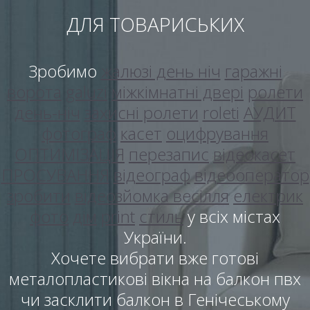
ДЛЯ ТОВАРИСЬКИХ
Зробимо
жалюзі день ніч
гаражні
ворота
galuzi
міжкімнатні двері
ролети
день-ніч
захисні ролети
roleti
АУДИТ
фотограф
касет
оцифрування
ОПТИМІЗАЦІЯ
перезапис
відеокасет
ПРОСУВАННЯ
відеограф
відеооператор
зробити
відеозйомка весілля
електрик
фото
дім
print
стиль
у всіх містах
України.
Хочете вибрати вже готові
металопластикові вікна на балкон пвх
чи засклити балкон в Генічеському