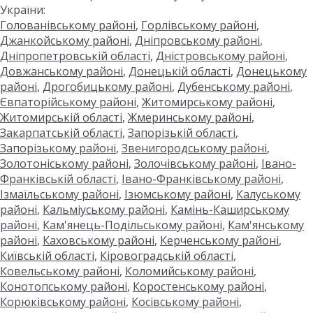
України:
Голованівському районі
,
Горлівському районі
,
Джанкойському районі
,
Дніпровському районі
,
Дніпропетровській області
,
Дністровському районі
,
Довжанському районі
,
Донецькій області
,
Донецькому
районі
,
Дрогобицькому районі
,
Дубенському районі
,
Євпаторійському районі
,
Житомирському районі
,
Житомирській області
,
Жмеринському районі
,
Закарпатській області
,
Запорізькій області
,
Запорізькому районі
,
Звенигородському районі
,
Золотоніському районі
,
Золочівському районі
,
Івано-
Франківській області
,
Івано-Франківському районі
,
Ізмаїльському районі
,
Ізюмському районі
,
Калуському
районі
,
Кальміуському районі
,
Камінь-Каширському
районі
,
Кам'янець-Подільському районі
,
Кам'янському
районі
,
Каховському районі
,
Керченському районі
,
Київській області
,
Кіровоградській області
,
Ковельському районі
,
Коломийському районі
,
Конотопському районі
,
Коростенському районі
,
Корюківському районі
,
Косівському районі
,