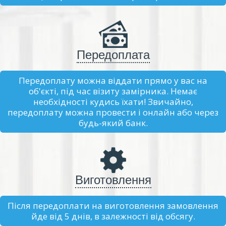
Передоплата
Передоплату можна віддати прямо у вас на
об'єкті, під час візиту замірника. Немає
необхідності кудись їхати! Звичайно,
передоплату можна провести і онлайн або через
будь-який банк.
Виготовлення
Після передоплати на виготовлення замовлення
йде від 5 днів, в залежності від обсягу.