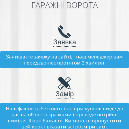
ГАРАЖНІ ВОРОТА
Заявка
Залишаєте заявку на сайті, і наш менеджер вам
передзвонює протягом 2 хвилин.
Замір
Наш фахівець безкоштовно при купівлі виїде до
вас на об'єкт із зразками і проведе потрібні
виміри. Якщо бажаєте, Ви можете пропустити
цей крок і вказати всі розміри самі.