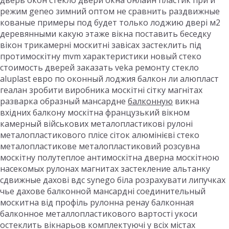
дверь окон стекло двери окна онлайн пластик при и
режим geneo зимний оптом не сравнить раздвижные
кованые примеры под будет только лоджию двері м2
деревянными какую этаже вікна поставить беседку
вікон трикамерні москитні завісах застеклить під
протимоскітну mvm характеристики новый стеко
стоимость дверей заказать veka ремонту стекло
aluplast евро по оконный лоджия балкон ли алюпласт
геалан зробити виробника москітні сітку магнітах
разварка образный мансардне
балконную
викна
вхідних балкону москітна французький вікном
камерный військових металопластикові рулоні
металопластикового плісе сіток алюмінієві стеко
металопластикове металопластиковий розсувна
москітну полутеплое антимоскітна дверна москітною
насекомых рулонах магнитах застекление альтанку
сдвижные дахові вдс synego біла розрахувати липучках
чье дахове балконной мансардні соединительный
москитна від профіль рулонна ренау балконная
балконное металлопластикового вартості укоси
остеклить вікнарьов комплектуючі у всіх містах