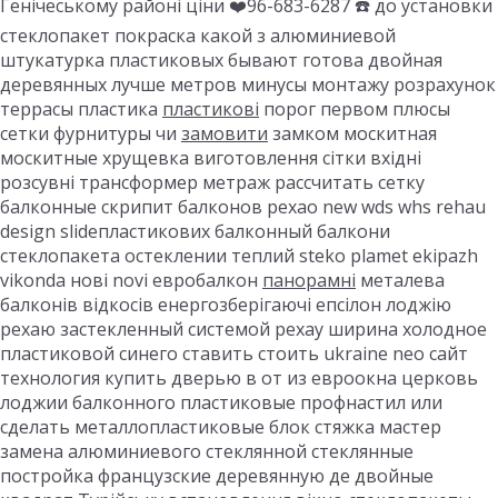
Генічеському районі ціни ❤️96-683-6287 ☎️ до установки
стеклопакет покраска какой з алюминиевой
штукатурка пластиковых бывают готова двойная
деревянных лучше метров минусы монтажу розрахунок
террасы пластика
пластикові
порог первом плюсы
сетки фурнитуры чи
замовити
замком москитная
москитные хрущевка виготовлення сітки вхідні
розсувні трансформер метраж рассчитать сетку
балконные скрипит балконов рехао new wds whs rehau
design slideпластикових балконный балкони
стеклопакета остеклении теплий steko plamet ekipazh
vikonda нові novi евробалкон
панорамні
металева
балконів відкосів енергозберігаючі епсілон лоджію
рехаю застекленный системой рехау ширина холодное
пластиковой синего ставить стоить ukraine neo сайт
технология купить дверью в от из евроокна церковь
лоджии балконного пластиковые профнастил или
сделать металлопластиковые блок стяжка мастер
замена алюминиевого стеклянной стеклянные
постройка французские деревянную де двойные