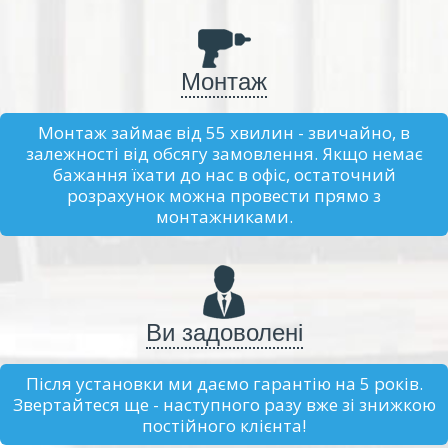
Монтаж
Монтаж займає від 55 хвилин - звичайно, в
залежності від обсягу замовлення. Якщо немає
бажання їхати до нас в офіс, остаточний
розрахунок можна провести прямо з
монтажниками.
Ви задоволені
Після установки ми даємо гарантію на 5 років.
Звертайтеся ще - наступного разу вже зі знижкою
постійного клієнта!