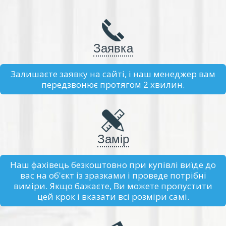
Заявка
Залишаєте заявку на сайті, і наш менеджер вам
передзвонює протягом 2 хвилин.
Замір
Наш фахівець безкоштовно при купівлі виїде до
вас на об'єкт із зразками і проведе потрібні
виміри. Якщо бажаєте, Ви можете пропустити
цей крок і вказати всі розміри самі.