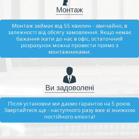
Монтаж
Монтаж займає від 55 хвилин - звичайно, в
залежності від обсягу замовлення. Якщо немає
бажання їхати до нас в офіс, остаточний
розрахунок можна провести прямо з
монтажниками.
Ви задоволені
Після установки ми даємо гарантію на 5 років.
Звертайтеся ще - наступного разу вже зі знижкою
постійного клієнта!