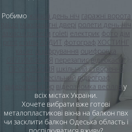
Робимо
жалюзі день ніч
гаражні ворота
galuzi
міжкімнатні двері
ролети день-ніч
захисні ролети
roleti
електрик
фото
дім
print
стиль
АУДИТ
фотограф
ХОСТИНГ
касет
оцифрування
оцифровка
ОПТИМІЗАЦІЯ
перезапис
відеокасет
ПРОСУВАННЯ
шкільний
створення
сайтів
весільний
відеограф
відеооператор
відеозйомка весілля
у
всіх містах України.
Хочете вибрати вже готові
металопластикові вікна на балкон пвх
чи засклити балкон Одеська область і
поспілкуватися вживу?