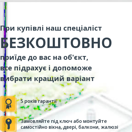
При купівлі наш спеціаліст
БЕЗКОШТОВНО
приїде до вас на об'єкт,
все підрахує і допоможе
вибрати кращий варіант
5 років гарантії
Замовляйте під ключ або монтуйте
самостійно вікна, двері, балкони, жалюзі