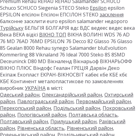
Premium Rehau REHAU REHAU Salamander SCHUCO
Schuco SCHUCO Siegenia STECO Steko
Epsilon
epsilon
EPSILON епсілон Епсілон ЕПСІЛОН STEKO
засклення
балконне засклити euro epsilon salamander недорого
Турійську
БЕЛЬГІЯ БОЛГАРІЯ вдс ВДС ведеес ведес века
Века ВЕКА відісі
ВІКНО ТОП
ВІКНА ВОЛИНІ WDS 76 AD
76 MD 76AD 76MD EPSILON 76 Decco 82 Glasso 76 Glasso
85 Gealan 8000 Rehau synego Salamander bluEvolution
Kommerling 88 Viknaland 76 Ideal 7000 Steko 8S 8SMD
Deceuninck D80 MD Вікналенд Вікнарьоф ВІКНАРЬОФФ
ВІКНО ПЛЮС Віндофс Геалан ГРЕЦІЯ Дарвін Деко
Екіпаж Екопласт ЕКРАН-ВІКНОСВІТ кабеє кбе КБЕ кбє
КБЄ Континент металопластикове по замовленнях
виробник
УКРАЇНА
в місті:
Одеський район
,
Олександрійський район
,
Охтирський
район
,
Павлоградський район
,
Первомайський район
,
Перекопський район
,
Подільський район
,
Покровський
район
,
Пологівський район
,
Полтавська область
,
Полтавський район
,
Прилуцький район
,
Рахівський
район
,
Рівненська область
,
Рівненський район
,
Ровеньківський район
,
Роздільнянський район
,