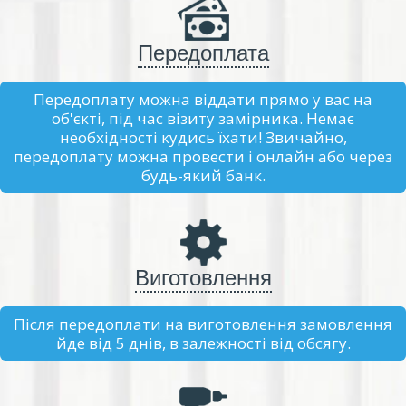
Передоплата
Передоплату можна віддати прямо у вас на
об'єкті, під час візиту замірника. Немає
необхідності кудись їхати! Звичайно,
передоплату можна провести і онлайн або через
будь-який банк.
Виготовлення
Після передоплати на виготовлення замовлення
йде від 5 днів, в залежності від обсягу.