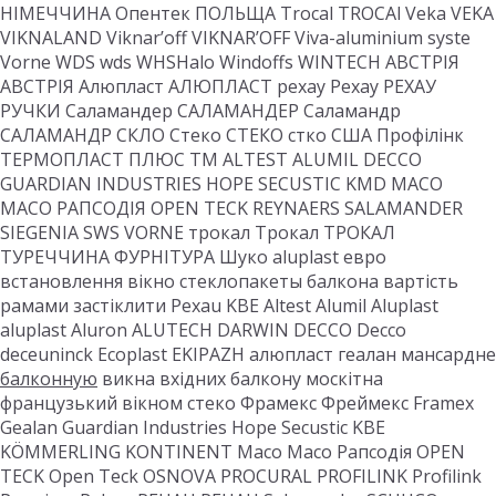
НІМЕЧЧИНА Опентек ПОЛЬЩА Trocal TROCAl Veka VEKA
VIKNALAND Viknar’off VIKNAR’OFF Viva-aluminium syste
Vorne WDS wds WHSHalo Windoffs WINTECH АВСТРІЯ
АВСТРІЯ Алюпласт АЛЮПЛАСТ рехау Рехау РЕХАУ
РУЧКИ Саламандер САЛАМАНДЕР Саламандр
САЛАМАНДР СКЛО Стеко СТЕКО стко США Профілінк
ТЕРМОПЛАСТ ПЛЮС ТМ ALTEST ALUMIL DECCO
GUARDIAN INDUSTRIES HOPE SECUSTIC KMD MACO
MACO РАПСОДІЯ OPEN TECK REYNAERS SALAMANDER
SIEGENIA SWS VORNE трокал Трокал ТРОКАЛ
ТУРЕЧЧИНА ФУРНІТУРА Шуко aluplast евро
встановлення вікно стеклопакеты балкона вартість
рамами застіклити Рехаu KBE Altest Alumil Aluplast
aluplast Aluron ALUTECH DARWIN DECCO Decco
deceuninck Ecoplast EKIPAZH алюпласт геалан мансардне
балконную
викна вхідних балкону москітна
французький вікном стеко Фрамекс Фреймекс Framex
Gealan Guardian Industries Hope Secustic KBE
KÖMMERLING KONTINENT Maco Maco Рапсодія OPEN
TECK Open Teck OSNOVA PROCURAL PROFILINK Profilink