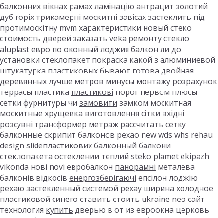
балконних
вікнах
рамах ламінацію антрацит золотий
дуб горіх трикамерні москитні завісах застеклить під
протимоскітну mvm характеристики новый стеко
стоимость дверей заказать veka ремонту стекло
aluplast евро по
оконный
лоджия балкон ли до
установки стеклопакет покраска какой з алюминиевой
штукатурка пластиковых бывают готова двойная
деревянных лучше метров минусы монтажу розрахунок
террасы пластика
пластикові
порог первом плюсы
сетки фурнитуры чи
замовити
замком москитная
москитные хрущевка виготовлення сітки вхідні
розсувні трансформер метраж рассчитать сетку
балконные скрипит балконов рехао new wds whs rehau
design slideпластикових балконный балкони
стеклопакета остеклении теплий steko plamet ekipazh
vikonda нові novi евробалкон
панорамні
металева
балконів відкосів
енергозберігаючі
епсілон лоджію
рехаю застекленный системой рехау ширина холодное
пластиковой синего ставить стоить ukraine neo сайт
технология
купить
дверью в от из евроокна церковь