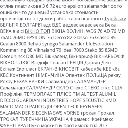
отлив
пластикове
3 6 72 euro epsilon salamander фото
ошибки что дешевый установка стоимости
производство отделки работ ключ недорого
Турійську
БЕЛЬГІЯ БОЛГАРІЯ вдс ВДС ведеес ведес века Века
ВЕКА відісі
ВІКНО ТОП
ВІКНА ВОЛИНІ WDS 76 AD 76 MD
76AD 76MD EPSILON 76 Decco 82 Glasso 76 Glasso 85
Gealan 8000 Rehau synego Salamander bluEvolution
Kommerling 88 Viknaland 76 Ideal 7000 Steko 8S 8SMD
Deceuninck D80 MD Вікналенд Вікнарьоф ВІКНАРЬОФФ
ВІКНО ПЛЮС Віндофс Геалан ГРЕЦІЯ Дарвін Деко
Екіпаж Екопласт ЕКРАН-ВІКНОСВІТ кабеє кбе КБЕ кбє
КБЄ Континент НІМЕЧЧИНА Опентек ПОЛЬЩА рехау
Рехау РЕХАУ РУЧКИ Саламандер САЛАМАНДЕР
Саламандр САЛАМАНДР СКЛО Стеко СТЕКО стко США
Профілінк ТЕРМОПЛАСТ ПЛЮС ТМ ALTEST ALUMIL
DECCO GUARDIAN INDUSTRIES HOPE SECUSTIC KMD
MACO MACO РАПСОДІЯ OPEN TECK REYNAERS
SALAMANDER SIEGENIA SWS VORNE трокал Трокал
ТРОКАЛ ТУРЕЧЧИНА УКРАЇНА Фрамекс Фреймекс
ФУРНІТУРА Шуко москитну протимоскітна 70 7