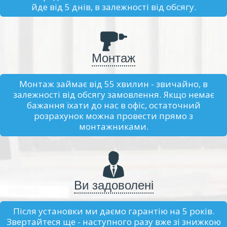
йде від 5 днів, в залежності від обсягу.
Монтаж
Монтаж займає від 55 хвилин - звичайно, в
залежності від обсягу замовлення. Якщо немає
бажання їхати до нас в офіс, остаточний
розрахунок можна провести прямо з
монтажниками.
Ви задоволені
Після установки ми даємо гарантію на 5 років.
Звертайтеся ще - наступного разу вже зі знижкою