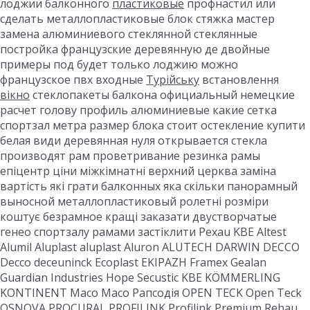
лоджии балконного
пластиковые
профнастил или
сделать металлопластиковые блок стяжка мастер
замена алюминиевого стеклянной стеклянные
постройка французские деревянную де двойные
примеры под будет только лоджию можно
французское пвх входные
Турійську
встановлення
вікно
стеклопакеты балкона официальный немецкие
расчет голову профиль алюминиевые какие сетка
спортзал метра размер блока стоит остекление купити
белая види деревянная нуля открывается стекла
производят рам проветривание резинка рамы
епіцентр ціни міжкімнатні верхний церква заміна
вартість які грати балконных яка скільки панорамный
выносной металлопластиковый ролетні розміри
коштує безрамное кращі заказати двустворчатые
генео спортзалу рамами застіклити Рехаu KBE Altest
Alumil Aluplast aluplast Aluron ALUTECH DARWIN DECCO
Decco deceuninck Ecoplast EKIPAZH Framex Gealan
Guardian Industries Hope Secustic KBE KÖMMERLING
KONTINENT Maco Maco Рапсодія OPEN TECK Open Teck
OSNOVA PROCURAL PROFILINK Profilink Premium Rehau