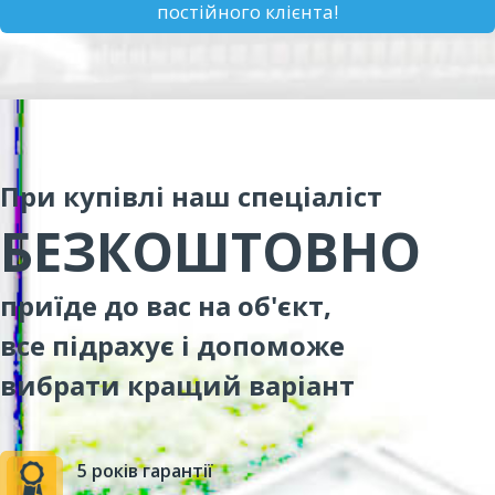
постійного клієнта!
При купівлі наш спеціаліст
БЕЗКОШТОВНО
приїде до вас на об'єкт,
все підрахує і допоможе
вибрати кращий варіант
5 років гарантії