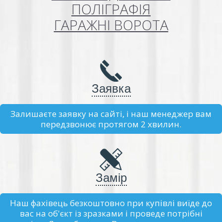
ПОЛІГРАФІЯ
ГАРАЖНІ ВОРОТА
Заявка
Залишаєте заявку на сайті, і наш менеджер вам
передзвонює протягом 2 хвилин.
Замір
Наш фахівець безкоштовно при купівлі виїде до
вас на об'єкт із зразками і проведе потрібні