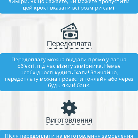
виміри. Якщо бажаєте, Ви можете пропустити
цей крок і вказати всі розміри самі.
Передоплата
Передоплату можна віддати прямо у вас на
об'єкті, під час візиту замірника. Немає
необхідності кудись їхати! Звичайно,
передоплату можна провести і онлайн або через
будь-який банк.
Виготовлення
Після передоплати на виготовлення замовлення