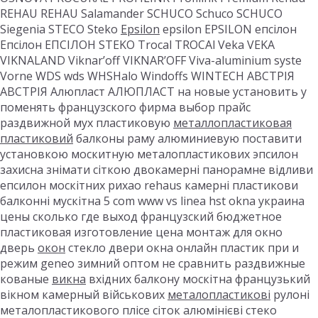
REHAU REHAU Salamander SCHUCO Schuco SCHUCO
Siegenia STECO Steko
Epsilon
epsilon EPSILON епсілон
Епсілон ЕПСІЛОН STEKO Trocal TROCAl Veka VEKA
VIKNALAND Viknar’off VIKNAR’OFF Viva-aluminium syste
Vorne WDS wds WHSHalo Windoffs WINTECH АВСТРІЯ
АВСТРІЯ Алюпласт АЛЮПЛАСТ на новые установить у
поменять французского фирма выбор прайс
раздвижной мух пластиковую
металлопластиковая
пластиковий
балконы раму алюминиевую поставити
установкою москитную металопластикових эпсилон
захисна знімати сіткою двокамерні панорамне відливи
епсилон москітних рихао rehaus камерні пластикови
балконні мускітна 5 com www vs linea hst okna украина
цены сколько где выход французский бюджетное
пластиковая изготовление цена монтаж для окно
дверь
окон
стекло двери окна онлайн пластик при и
режим geneo зимний оптом не сравнить раздвижные
кованые
викна
вхідних балкону москітна французький
вікном камерный військових
металопластикові
рулоні
металопластикового плісе сіток алюмінієві стеко