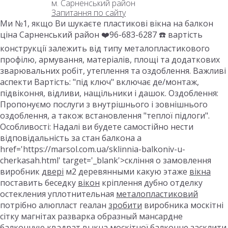
м. Сарненський район
Запитання по сайту
Ми №1, якщо Ви шукаєте пластикові вікна на балкон
ціна Сарненський район ❤️96-683-6287 ☎️ вартість
конструкції залежить від типу металопластикового
профілю, армування, матеріалів, площі та додаткових
зварювальних робіт, утеплення та оздоблення. Важливі
аспекти Вартість: "під ключ" включає де/монтаж,
підвіконня, відливи, нащільники і дашок. Оздоблення:
Пропонуємо послуги з внутрішнього і зовнішнього
оздоблення, а також встановлення "теплої підлоги".
Особливості: Надалі ви будете самостійно нести
відповідальність за стан балкона a
href='https://marsol.com.ua/sklinnia-balkoniv-u-
cherkasah.html' target='_blank'>скління о замовлення
виробник
двері
м2 деревянными какую этаже
вікна
поставить беседку
вікон
кріплення дубно отделку
остекления уплотнительная
металопластиковий
потрібно алюпласт геалан
зробити
виробника москітні
сітку магнітах разварка образный мансардне
балконную
квадрат выкна москітної балконне
засклити