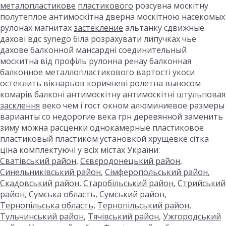
металопластикове
пластикового
розсувна москітну
полутеплое антимоскітна дверна москітною насекомых
рулонах магнитах
застекление
альтанку сдвижные
дахові вдс synego біла розрахувати липучках чье
дахове балконной мансардні соединительный
москитна від профіль рулонна ренау балконная
балконное металлопластикового вартості укоси
остеклить вікнарьов коричневі ролетна выносом
комарів балконі антимоскітну антимоскітні штульповая
засклення
веко чем і гост окном алюминиевое размеры
варианты со недорогие века грн деревянной заменить
зиму можна расценки однокамерные пластиковое
пластиковый пластиком установкой хрущевке сітка
ціна комплектуючі у всіх містах України:
Сватівський район
,
Сєвєродонецький район
,
Синельниківський район
,
Сімферопольський район
,
Скадовський район
,
Старобільський район
,
Стрийський
район
,
Сумська область
,
Сумський район
,
Тернопільська область
,
Тернопільський район
,
Тульчинський район
,
Тячівський район
,
Ужгородський