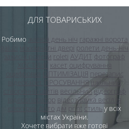
ДЛЯ ТОВАРИСЬКИХ
Робимо
жалюзі день ніч
гаражні ворота
galuzi
міжкімнатні двері
ролети день-ніч
захисні ролети
roleti
АУДИТ
фотограф
ХОСТИНГ
касет
оцифрування
оцифровка
ОПТИМІЗАЦІЯ
перезапис
відеокасет
ПРОСУВАННЯ
шкільний
створення сайтів
весільний
відеограф
відеооператор
відеозйомка весілля
електрик
фото
дім
print
стиль
у всіх
містах України.
Хочете вибрати вже готові