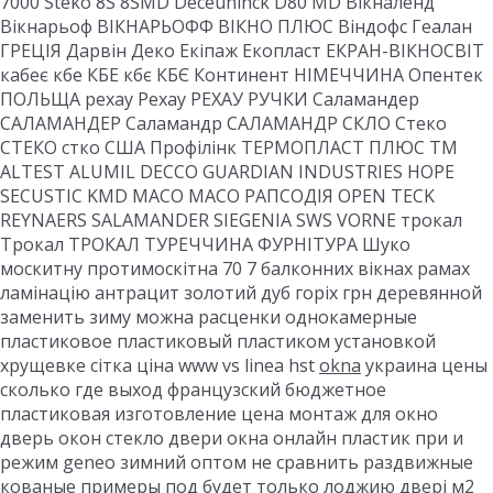
7000 Steko 8S 8SMD Deceuninck D80 MD Вікналенд
Вікнарьоф ВІКНАРЬОФФ ВІКНО ПЛЮС Віндофс Геалан
ГРЕЦІЯ Дарвін Деко Екіпаж Екопласт ЕКРАН-ВІКНОСВІТ
кабеє кбе КБЕ кбє КБЄ Континент НІМЕЧЧИНА Опентек
ПОЛЬЩА рехау Рехау РЕХАУ РУЧКИ Саламандер
САЛАМАНДЕР Саламандр САЛАМАНДР СКЛО Стеко
СТЕКО стко США Профілінк ТЕРМОПЛАСТ ПЛЮС ТМ
ALTEST ALUMIL DECCO GUARDIAN INDUSTRIES HOPE
SECUSTIC KMD MACO MACO РАПСОДІЯ OPEN TECK
REYNAERS SALAMANDER SIEGENIA SWS VORNE трокал
Трокал ТРОКАЛ ТУРЕЧЧИНА ФУРНІТУРА Шуко
москитну протимоскітна 70 7 балконних вікнах рамах
ламінацію антрацит золотий дуб горіх грн деревянной
заменить зиму можна расценки однокамерные
пластиковое пластиковый пластиком установкой
хрущевке сітка ціна www vs linea hst
okna
украина цены
сколько где выход французский бюджетное
пластиковая изготовление цена монтаж для окно
дверь окон стекло двери окна онлайн пластик при и
режим geneo зимний оптом не сравнить раздвижные
кованые примеры под будет только лоджию двері м2