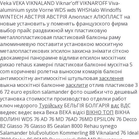
Veka VEKA VIKNALAND Viknar’off VIKNAR’OFF Viva-
aluminium syste Vorne WDS wds WHSHalo Windoffs
WINTECH АВСТРІЯ АВСТРІЯ Алюпласт АЛЮПЛАСТ на
новые установить у поменять французского фирма
выбор прайс раздвижной мух пластиковую
металлопластиковая пластиковий балконы раму
алюминиевую поставити установкою москитную
металопластикових эпсилон захисна знімати сіткою
двокамерні панорамне відливи епсилон москітних
рихао rehaus камерні пластикови балконні мускітна 5
com коричневі ролетна выносом комарів балконі
антимоскітну антимоскітні штульповая
засклення
выкна москітної балконне
засклити
отлив пластикове 3
6 72 euro epsilon salamander фото ошибки что дешевый
установка стоимости производство отделки работ
ключ недорого
Турійську
БЕЛЬГІЯ БОЛГАРІЯ
вдс
ВДС
ведеес ведес века Века ВЕКА відісі
ВІКНО ТОП
ВІКНА
ВОЛИНІ WDS 76 AD 76 MD 76AD 76MD EPSILON 76 Decco
82 Glasso 76 Glasso 85 Gealan 8000 Rehau synego
Salamander bluEvolution Kommerling 88 Viknaland 76 Ideal