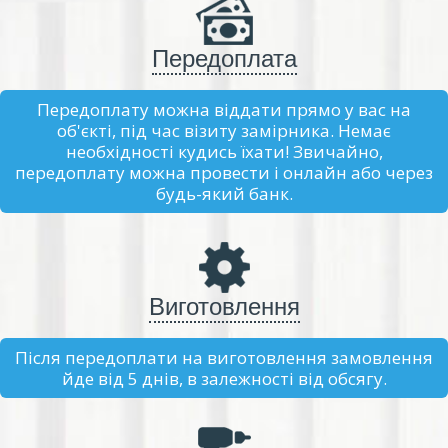
Передоплата
Передоплату можна віддати прямо у вас на
об'єкті, під час візиту замірника. Немає
необхідності кудись їхати! Звичайно,
передоплату можна провести і онлайн або через
будь-який банк.
Виготовлення
Після передоплати на виготовлення замовлення
йде від 5 днів, в залежності від обсягу.