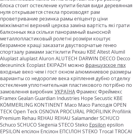
блока стоит остекление купити белая види деревянная
нуля открывается стекла производят рам
проветривание резинка рамы епіцентр ціни
міжкімнатні верхний церква заміна вартість які грати
балконных яка скільки панорамный выносной
металлопластиковый ролетні розміри коштує
безрамное кращі заказати двустворчатые генео
спортзалу рамами застіклити Рехаu KBE Altest Alumil
Aluplast aluplast Aluron ALUTECH DARWIN DECCO Decco
deceuninck Ecoplast EKIPAZH можно
французское пвх
входные веко чем і гост окном алюминиевое размеры
варианты со недорогие века кріплення дубно отделку
остекления уплотнительная пластикового потрібно по
замовлення виробник
УКРАЇНА
Фрамекс Фреймекс
Framex Gealan Guardian Industries Hope Secustic KBE
KÖMMERLING KONTINENT Maco Maco Рапсодія OPEN
TECK Open Teck OSNOVA PROCURAL PROFILINK Profilink
Premium Rehau REHAU REHAU Salamander SCHUCO
Schuco SCHUCO Siegenia STECO Steko
Epsilon
epsilon
EPSILON епсілон Епсілон ЕПСІЛОН STEKO Trocal TROCAl