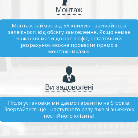
Монтаж
Монтаж займає від 55 хвилин - звичайно, в
залежності від обсягу замовлення. Якщо немає
бажання їхати до нас в офіс, остаточний
розрахунок можна провести прямо з
монтажниками.
Ви задоволені
Після установки ми даємо гарантію на 5 років.
Звертайтеся ще - наступного разу вже зі знижкою
постійного клієнта!