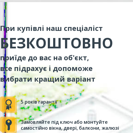
При купівлі наш спеціаліст
БЕЗКОШТОВНО
приїде до вас на об'єкт,
все підрахує і допоможе
вибрати кращий варіант
5 років гарантії
Замовляйте під ключ або монтуйте
самостійно вікна, двері, балкони, жалюзі