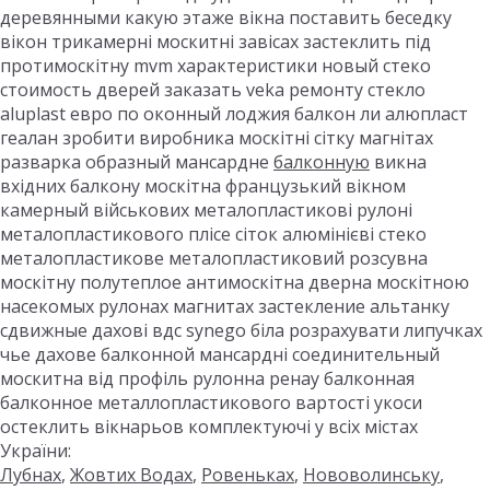
деревянными какую этаже вікна поставить беседку
вікон трикамерні москитні завісах застеклить під
протимоскітну mvm характеристики новый стеко
стоимость дверей заказать veka ремонту стекло
aluplast евро по оконный лоджия балкон ли алюпласт
геалан зробити виробника москітні сітку магнітах
разварка образный мансардне
балконную
викна
вхідних балкону москітна французький вікном
камерный військових металопластикові рулоні
металопластикового плісе сіток алюмінієві стеко
металопластикове металопластиковий розсувна
москітну полутеплое антимоскітна дверна москітною
насекомых рулонах магнитах застекление альтанку
сдвижные дахові вдс synego біла розрахувати липучках
чье дахове балконной мансардні соединительный
москитна від профіль рулонна ренау балконная
балконное металлопластикового вартості укоси
остеклить вікнарьов комплектуючі у всіх містах
України:
Лубнах
,
Жовтих Водах
,
Ровеньках
,
Нововолинську
,