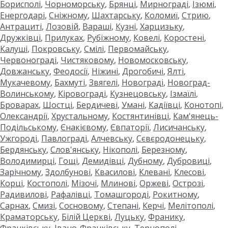
Борисполі
,
Чорноморську
,
Брянці
,
Мирнограді
,
Ізюмі
,
Енергодарі
,
Сніжному
,
Шахтарську
,
Коломиї
,
Стрию
,
Антрациті
,
Лозовій
,
Вараші
,
Кузні
,
Харцизьку
,
Дружківці
,
Прилуках
,
Рубіжному
,
Ковелі
,
Коростені
,
Калуші
,
Покровську
,
Смілі
,
Первомайську
,
Червонограді
,
Чистяковому
,
Новомосковську
,
Довжанську
,
Феодосії
,
Ніжині
,
Дрогобичі
,
Ялті
,
Мукачевому
,
Бахмуті
,
Звягелі
,
Новограді
,
Новоград-
Волинському
,
Кіровограді
,
Кузнецовську
,
Ізмаїлі
,
Броварах
,
Шостці
,
Бердичеві
,
Умані
,
Кадіївці
,
Конотопі
,
Олександрії
,
Хрустальному
,
Костянтинівці
,
Кам'янець-
Подільському
,
Єнакієвому
,
Євпаторії
,
Лисичанську
,
Ужгороді
,
Павлограді
,
Алчевську
,
Сєвєродонецьку
,
Бердянську
,
Слов'янську
,
Нікополі
,
Березному
,
Володимирці
,
Гощі
,
Демидівці
,
Дубному
,
Дубровиці
,
Зарічному
,
Здолбунові
,
Квасилові
,
Клевані
,
Клесові
,
Корці
,
Костополі
,
Мізочі
,
Млинові
,
Оржеві
,
Острозі
,
Радивилові
,
Рафалівці
,
Томашгороді
,
Рокитному
,
Сарнах
,
Смизі
,
Сосновому
,
Степані
,
Керчі
,
Мелітополі
,
Краматорську
,
Білій Церкві
,
Луцьку
,
Франику
,