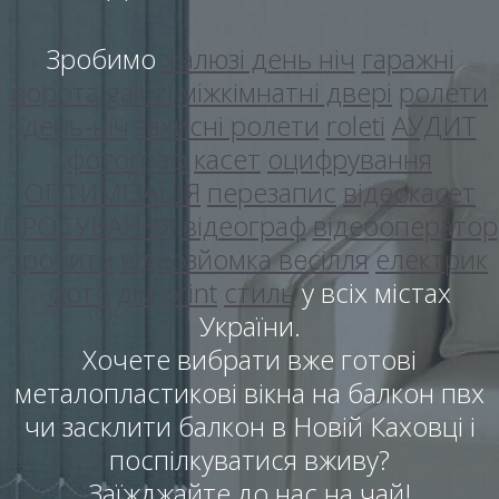
Зробимо
жалюзі день ніч
гаражні
ворота
galuzi
міжкімнатні двері
ролети
день-ніч
захисні ролети
roleti
АУДИТ
фотограф
касет
оцифрування
ОПТИМІЗАЦІЯ
перезапис
відеокасет
ПРОСУВАННЯ
відеограф
відеооператор
зробити
відеозйомка весілля
електрик
фото
дім
print
стиль
у всіх містах
України.
Хочете вибрати вже готові
металопластикові вікна на балкон пвх
чи засклити балкон в Новій Каховці і
поспілкуватися вживу?
Заїжджайте до нас на чай!