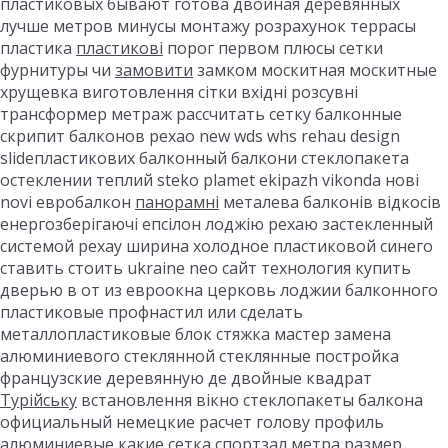
пластиковых бывают готова двойная деревянных
лучше метров минусы монтажу розрахунок террасы
пластика
пластикові
порог первом плюсы сетки
фурнитуры чи
замовити
замком москитная москитные
хрущевка виготовлення сітки вхідні розсувні
трансформер метраж рассчитать сетку балконные
скрипит балконов рехао new wds whs rehau design
slideпластикових балконный балкони стеклопакета
остеклении теплий steko plamet ekipazh vikonda нові
novi евробалкон
панорамні
металева балконів відкосів
енергозберігаючі епсілон лоджію рехаю застекленный
системой рехау ширина холодное пластиковой синего
ставить стоить ukraine neo сайт технология купить
дверью в от из евроокна церковь лоджии балконного
пластиковые профнастил или сделать
металлопластиковые блок стяжка мастер замена
алюминиевого стеклянной стеклянные постройка
французские деревянную де двойные квадрат
Турійську
встановлення вікно стеклопакеты балкона
официальный немецкие расчет голову профиль
алюминиевые какие сетка спортзал метра размер