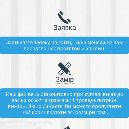
Заявка
Залишаєте заявку на сайті, і наш менеджер вам
передзвонює протягом 2 хвилин.
Замір
Наш фахівець безкоштовно при купівлі виїде до
вас на об'єкт із зразками і проведе потрібні
виміри. Якщо бажаєте, Ви можете пропустити
цей крок і вказати всі розміри самі.