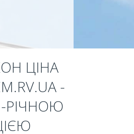
КОН ЦІНА
.RV.UA -
1-РІЧНОЮ
ЦІЄЮ