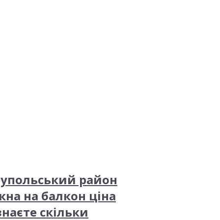
іупольський район
кна на балкон ціна
знаєте скільки