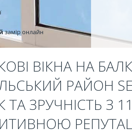
ї
й
замір онлайн
ОВІ ВІКНА НА БАЛ
ЛЬСЬКИЙ РАЙОН SEM
 ТА ЗРУЧНІСТЬ З 1
ИТИВНОЮ РЕПУТА