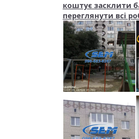
коштує засклити б
переглянути всі р