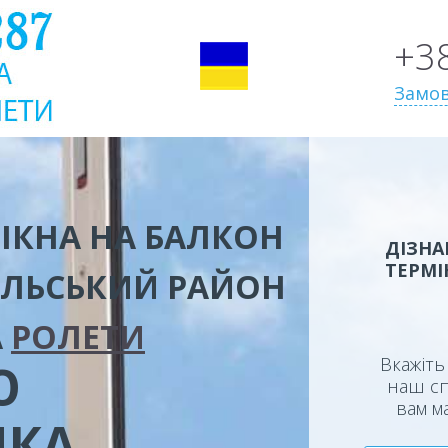
+3
Замов
ІКНА НА БАЛКОН
ДІЗНА
ТЕРМІ
ЛЬСЬКИЙ РАЙОН
А
РОЛЕТИ
Вкажіть 
Ю
наш сп
вам м
ИКА