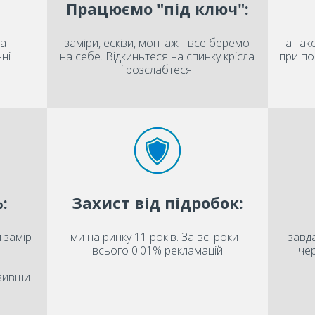
Працюємо "під ключ":
на
заміри, ескізи, монтаж - все беремо
а так
ні
на себе. Відкиньтеся на спинку крісла
при по
і розслабтеся!
:
Захист від підробок:
 замір
ми на ринку 11 років. За всі роки -
завда
всього 0.01% рекламацій
чер
овивши