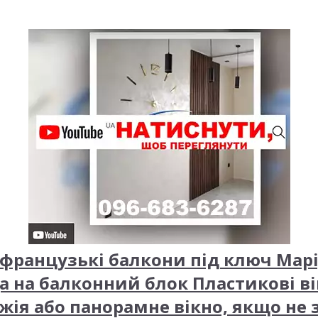
французькі балкони під ключ Мар
а на балконний блок Пластикові ві
жія або панорамне вікно, якщо не 