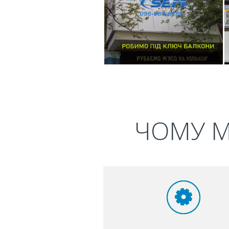
ЧОМУ М