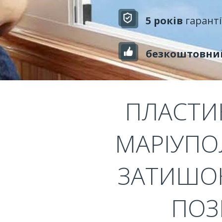
5 років
гаранті
безкоштовни
ПЛАСТИК
МАРІУПО
ЗАТИШОК
ПОЗ