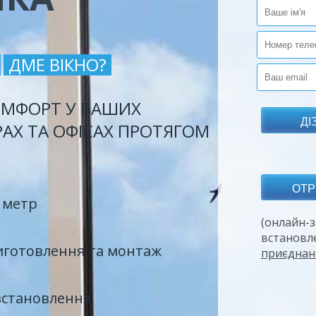
ДМЕ ВІКНО?
МФОРТ У ВАШИХ
РАХ ТА ОФІСАХ ПРОТЯГОМ
 метр
(онлайн-з
встановл
иготовлення та монтаж
приєднан
встановлення