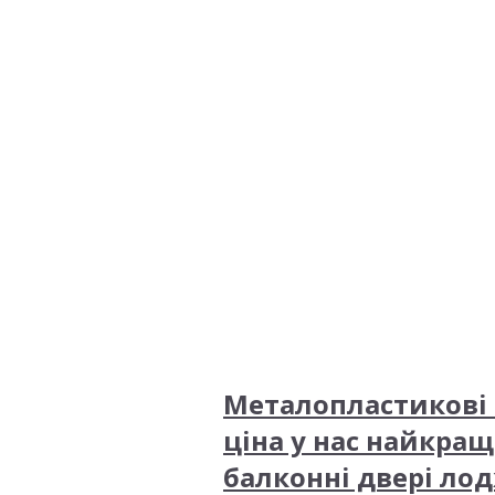
Металопластикові 
ціна у нас найкращ
балконні двері лод