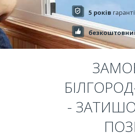
5 років
гаранті
безкоштовни
ЗАМО
БІЛГОРОД
- ЗАТИШО
ПОЗ