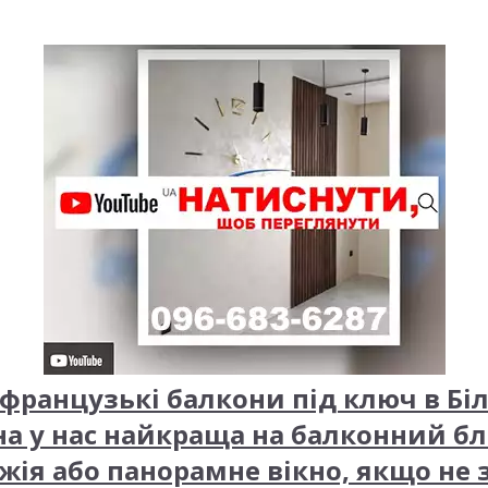
французькі балкони під ключ в Біл
на у нас найкраща на балконний б
жія або панорамне вікно, якщо не 