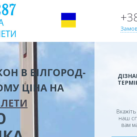
+3
Замов
ОН В БІЛГОРОД-
ДІЗНА
ТЕРМІ
КОМУ
ЦІНА
НА
ОЛЕТИ
Вкажіть 
Ю
наш сп
вам м
ИКА