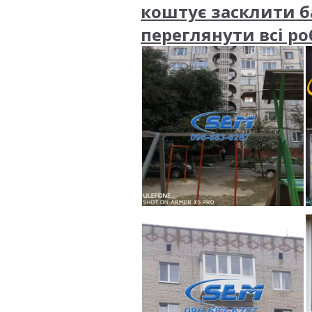
коштує засклити б
переглянути всі р