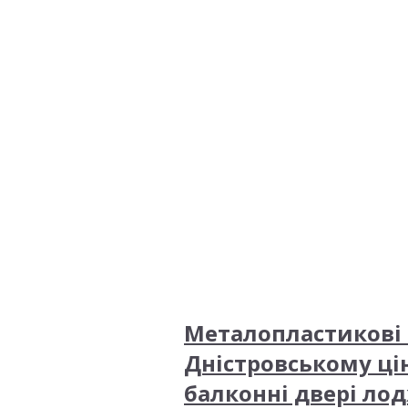
Металопластикові 
Дністровському ці
балконні двері лод