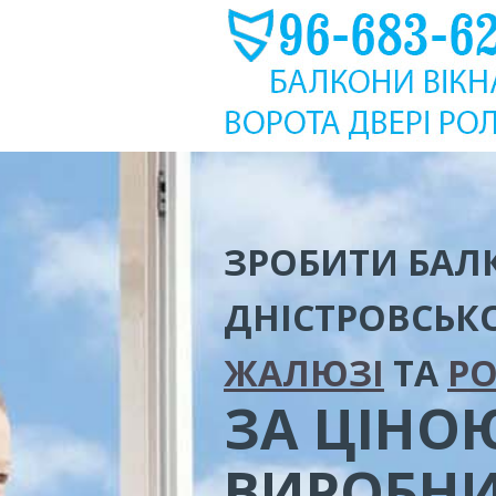
ЗРОБИТИ БАЛК
ДНІСТРОВСЬ
ЖАЛЮЗІ
ТА
Р
ЗА ЦІНО
ВИРОБН