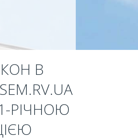
КОН В
SEM.RV.UA
11-РІЧНОЮ
ЦІЄЮ