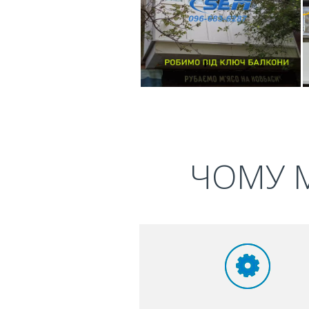
ЧОМУ М