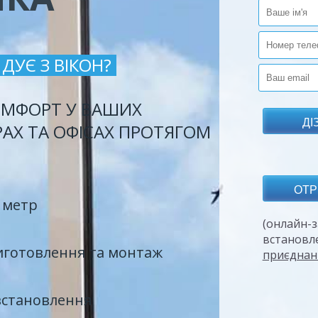
ДУЄ З ВІКОН?
МФОРТ У ВАШИХ
РАХ ТА ОФІСАХ ПРОТЯГОМ
 метр
(онлайн-з
встановл
иготовлення та монтаж
приєднан
встановлення