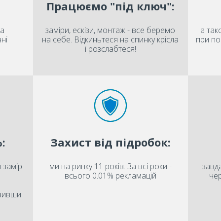
Працюємо "під ключ":
на
заміри, ескізи, монтаж - все беремо
а так
ні
на себе. Відкиньтеся на спинку крісла
при по
і розслабтеся!
:
Захист від підробок:
 замір
ми на ринку 11 років. За всі роки -
завда
всього 0.01% рекламацій
чер
овивши