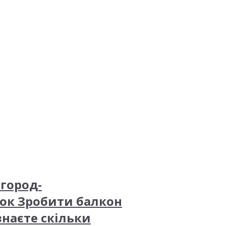
город-
лок Зробити балкон
знаєте скільки