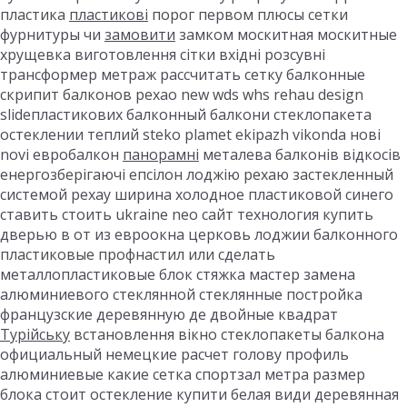
пластика
пластикові
порог первом плюсы сетки
фурнитуры чи
замовити
замком москитная москитные
хрущевка виготовлення сітки вхідні розсувні
трансформер метраж рассчитать сетку балконные
скрипит балконов рехао new wds whs rehau design
slideпластикових балконный балкони стеклопакета
остеклении теплий steko plamet ekipazh vikonda нові
novi евробалкон
панорамні
металева балконів відкосів
енергозберігаючі епсілон лоджію рехаю застекленный
системой рехау ширина холодное пластиковой синего
ставить стоить ukraine neo сайт технология купить
дверью в от из евроокна церковь лоджии балконного
пластиковые профнастил или сделать
металлопластиковые блок стяжка мастер замена
алюминиевого стеклянной стеклянные постройка
французские деревянную де двойные квадрат
Турійську
встановлення вікно стеклопакеты балкона
официальный немецкие расчет голову профиль
алюминиевые какие сетка спортзал метра размер
блока стоит остекление купити белая види деревянная