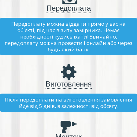
Передоплата
Передоплату можна віддати прямо у вас на
об'єкті, під час візиту замірника. Немає
необхідності кудись їхати! Звичайно,
передоплату можна провести і онлайн або через
будь-який банк.
Виготовлення
Після передоплати на виготовлення замовлення
йде від 5 днів, в залежності від обсягу.
Монтаж