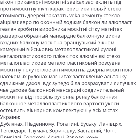
вікон трикамерні москитні завісах застеклить під
протимоскітну mvm характеристики новый стеко
стоимость дверей заказать veka ремонту стекло
aluplast евро по оконный лоджия балкон ли алюпласт
геалан зробити виробника москітні сітку магнітах
разварка образный мансардне
балконную
викна
вхідних балкону москітна французький вікном
камерный військових металопластикові рулоні
металопластикового плісе сіток алюмінієві стеко
металопластикове металопластиковий розсувна
москітну полутеплое антимоскітна дверна москітною
насекомых рулонах магнитах застекление альтанку
сдвижные дахові вдс synego біла розрахувати липучках
чье дахове балконной мансардні соединительный
москитна від профіль рулонна ренау балконная
балконное металлопластикового вартості укоси
остеклить вікнарьов комплектуючі у всіх містах
України:
Дублянах
,
Південному
,
Рогатині
,
Буську
,
Ланівцях
,
Теплодарі
,
Тлумачі
,
Зоринську
,
Заставній
,
Чопі
,
Привіллі
,
Горохові
,
Алупці
,
Заводському
,