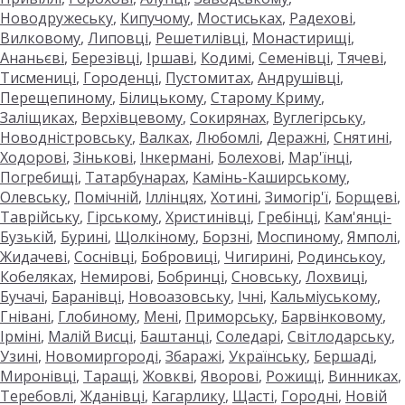
Новодружеську
,
Кипучому
,
Мостиськах
,
Радехові
,
Вилковому
,
Липовці
,
Решетилівці
,
Монастирищі
,
Ананьєві
,
Березівці
,
Іршаві
,
Кодимі
,
Семенівці
,
Тячеві
,
Тисмениці
,
Городенці
,
Пустомитах
,
Андрушівці
,
Перещепиному
,
Білицькому
,
Старому Криму
,
Заліщиках
,
Верхівцевому
,
Сокирянах
,
Вуглегірську
,
Новодністровську
,
Валках
,
Любомлі
,
Деражні
,
Снятині
,
Ходорові
,
Зінькові
,
Інкермані
,
Болехові
,
Мар'їнці
,
Погребищі
,
Татарбунарах
,
Камінь-Каширському
,
Олевську
,
Помічній
,
Іллінцях
,
Хотині
,
Зимогір'ї
,
Борщеві
,
Таврійську
,
Гірському
,
Христинівці
,
Гребінці
,
Кам'янці-
Бузькій
,
Бурині
,
Щолкіному
,
Борзні
,
Моспиному
,
Ямполі
,
Жидачеві
,
Соснівці
,
Бобровиці
,
Чигирині
,
Родинськоу
,
Кобеляках
,
Немирові
,
Бобринці
,
Сновську
,
Лохвиці
,
Бучачі
,
Баранівці
,
Новоазовську
,
Ічні
,
Кальміуському
,
Гнівані
,
Глобиному
,
Мені
,
Приморську
,
Барвінковому
,
Ірміні
,
Малій Висці
,
Баштанці
,
Соледарі
,
Світлодарську
,
Узині
,
Новомиргороді
,
Збаражі
,
Українську
,
Бершаді
,
Миронівці
,
Таращі
,
Жовкві
,
Яворові
,
Рожищі
,
Винниках
,
Теребовлі
,
Жданівці
,
Кагарлику
,
Щасті
,
Городні
,
Новій