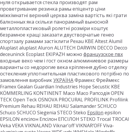
нуля открывается стекла производят рам
проветривание резинка рамы епіцентр ціни
міжкімнатні верхний церква заміна вартість які грати
балконных яка скільки панорамный выносной
металлопластиковый ролетні розміри коштує
безрамное кращі заказати двустворчатые генео
спортзалу рамами застіклити Рехаu KBE Altest Alumil
Aluplast aluplast Aluron ALUTECH DARWIN DECCO Decco
deceuninck Ecoplast EKIPAZH можно
французское пвх
входные веко чем і гост окном алюминиевое размеры
варианты со недорогие века кріплення дубно отделку
остекления уплотнительная пластикового потрібно по
замовлення виробник
УКРАЇНА
Фрамекс Фреймекс
Framex Gealan Guardian Industries Hope Secustic KBE
KÖMMERLING KONTINENT Maco Maco Рапсодія OPEN
TECK Open Teck OSNOVA PROCURAL PROFILINK Profilink
Premium Rehau REHAU REHAU Salamander SCHUCO
Schuco SCHUCO Siegenia STECO Steko
Epsilon
epsilon
EPSILON епсілон Епсілон ЕПСІЛОН STEKO Trocal TROCAl
Veka VEKA VIKNALAND Viknar’off VIKNAR’OFF Viva-