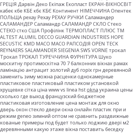
ГРЕЦІЯ Дарвін Деко Екіпаж Екопласт ЕКРАН-ВІКНОСВІТ
кабеє кбе КБЕ кбє КБЄ Континент НІМЕЧЧИНА Опентек
ПОЛЬЩА рехау Рехау РЕХАУ РУЧКИ Саламандер
САЛАМАНДЕР Саламандр САЛАМАНДР СКЛО Стеко
СТЕКО стко США Профілінк ТЕРМОПЛАСТ ПЛЮС ТМ
ALTEST ALUMIL DECCO GUARDIAN INDUSTRIES HOPE
SECUSTIC KMD MACO MACO РАПСОДІЯ OPEN TECK
REYNAERS SALAMANDER SIEGENIA SWS VORNE трокал
Трокал ТРОКАЛ ТУРЕЧЧИНА ФУРНІТУРА Шуко
москитну протимоскітна 70 7 балконних вікнах рамах
ламінацію антрацит золотий дуб горіх грн деревянной
заменить зиму можна расценки однокамерные
пластиковое пластиковый пластиком установкой
хрущевке сітка ціна www vs linea hst
okna
украина цены
сколько где выход французский бюджетное
пластиковая изготовление цена монтаж для окно
дверь окон стекло двери окна онлайн пластик при и
режим geneo зимний оптом не сравнить раздвижные
кованые примеры под будет только лоджию двері м2
деревянными какую этаже вікна поставить беседку