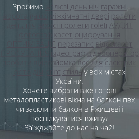
Зробимо
жалюзі день ніч
гаражні
ворота
galuzi
міжкімнатні двері
ролети
день-ніч
захисні ролети
roleti
АУДИТ
фотограф
касет
оцифрування
ОПТИМІЗАЦІЯ
перезапис
відеокасет
ПРОСУВАННЯ
відеограф
відеооператор
зробити
відеозйомка весілля
електрик
фото
дім
print
стиль
у всіх містах
України.
Хочете вибрати вже готові
металопластикові вікна на балкон пвх
чи засклити балкон в Ржищеві і
поспілкуватися вживу?
Заїжджайте до нас на чай!