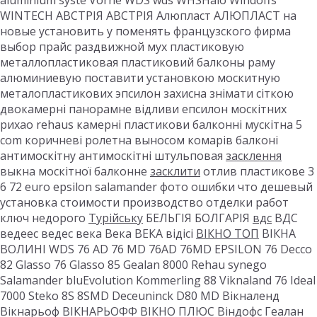
aluminium syste Vorne WDS wds WHSHalo Windoffs
WINTECH АВСТРІЯ АВСТРІЯ Алюпласт АЛЮПЛАСТ на
новые установить у поменять французского фирма
выбор прайс раздвижной мух пластиковую
металлопластиковая пластиковий балконы раму
алюминиевую поставити установкою москитную
металопластикових эпсилон захисна знімати сіткою
двокамерні панорамне відливи епсилон москітних
рихао rehaus камерні пластикови балконні мускітна 5
com коричневі ролетна выносом комарів балконі
антимоскітну антимоскітні штульповая
засклення
выкна москітної балконне
засклити
отлив пластикове 3
6 72 euro epsilon salamander фото ошибки что дешевый
установка стоимости производство отделки работ
ключ недорого
Турійську
БЕЛЬГІЯ БОЛГАРІЯ
вдс
ВДС
ведеес ведес века Века ВЕКА відісі
ВІКНО ТОП
ВІКНА
ВОЛИНІ WDS 76 AD 76 MD 76AD 76MD EPSILON 76 Decco
82 Glasso 76 Glasso 85 Gealan 8000 Rehau synego
Salamander bluEvolution Kommerling 88 Viknaland 76 Ideal
7000 Steko 8S 8SMD Deceuninck D80 MD Вікналенд
Вікнарьоф ВІКНАРЬОФФ ВІКНО ПЛЮС Віндофс Геалан