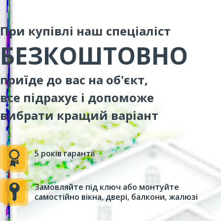
При купівлі наш спеціаліст
БЕЗКОШТОВНО
приїде до вас на об'єкт,
все підрахує і допоможе
вибрати кращий варіант
5 років гарантії
Замовляйте під ключ або монтуйте
самостійно вікна, двері, балкони, жалюзі