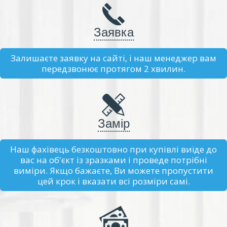
Заявка
Залишаєте заявку на сайті, і наш менеджер вам
передзвонює протягом 2 хвилин.
Замір
Наш фахівець безкоштовно при купівлі виїде до
вас на об'єкт із зразками і проведе потрібні
виміри. Якщо бажаєте, Ви можете пропустити
цей крок і вказати всі розміри самі.