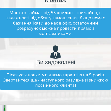
Монтаж займає від 55 хвилин - звичайно, в
залежності від обсягу замовлення. Якщо немає
бажання їхати до нас в офіс, остаточний
розрахунок можна провести прямо з
монтажниками.
Ви задоволені
Після установки ми даємо гарантію на 5 років.
Звертайтеся ще - наступного разу вже зі знижкою
постійного клієнта!